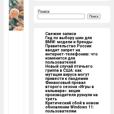
ука
и
тех
но
Поиск
лог
ии
Поиск
В
М
Ос
Свежие записи
Кв
Гид по выбору шин для
Е
BMW: модели и бренды
За
Правительство России
Ф
вводит запрет на
Ик
интернет-телефонию: что
изменится для
Си
пользователей
Ро
Новый случай птичьего
Ва
гриппа в США: как
Н
мутации вируса могут
Ы
привести к пандемии
Сл
Финансовый провал
Уч
второго сезона «Игры в
Аи
кальмара»: акции
производителя рухнули на
От
треть
Ра
Критический сбой в новом
Вл
обновлении Windows 11:
Ен
пользователям
Ия