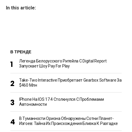
In this article:
В ТРЕНДЕ
Легенда Белорусского Ритейла C Digital Report
Запускает Шоу Pay For Play
Take-Two Interactive Приобретает Gearbox Software За
$460 Млн
IPhone На IOS 17.4 Столкнулся С Проблемами
Автономности
В Туманности Ориона Обнаружены Сотни Планет-
Изгоев: Тайна Их Происхождения Близка К Разгадке