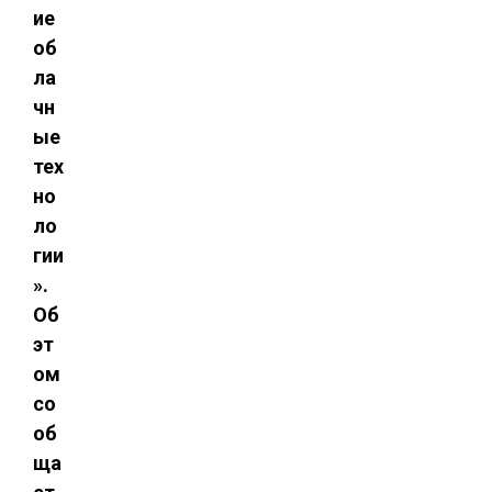
ие
об
ла
чн
ые
тех
но
ло
гии
».
Об
эт
ом
со
об
ща