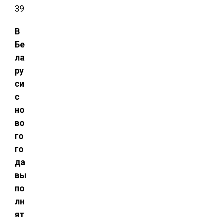
39
В
Бе
ла
ру
си
с
но
во
го
го
да
вы
по
лн
ят