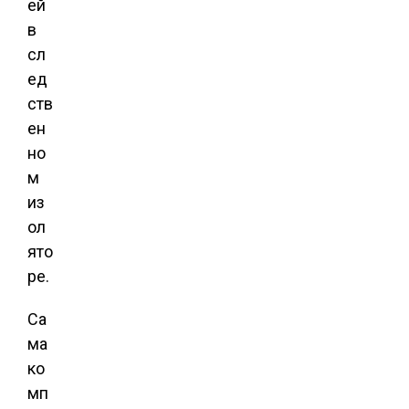
ей
в
сл
ед
ств
ен
но
м
из
ол
ято
ре.
Са
ма
ко
мп