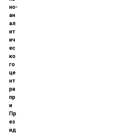
но-
ан
ал
ит
ич
ес
ко
го
це
нт
ра
пр
и
Пр
ез
ид