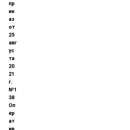
пр
ик
аз
от
25
авг
ус
та
20
21
г.
№1
38
Оп
ер
ат
ив