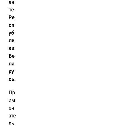
ен
те
Ре
сп
уб
ли
ки
Бе
ла
ру
сь.
Пр
им
еч
ате
ль