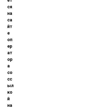
ет
ся
на
са
йт
е
оп
ер
ат
ор
а
со
сс
ыл
ко
й
на