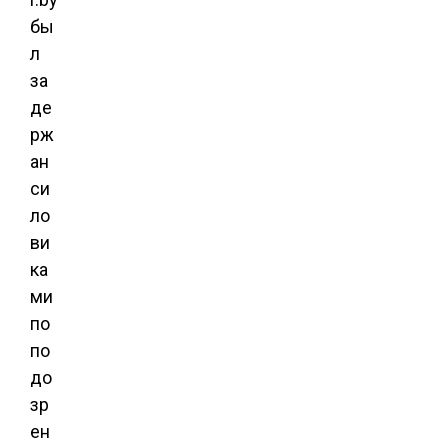
бы
л
за
де
рж
ан
си
ло
ви
ка
ми
по
по
до
зр
ен