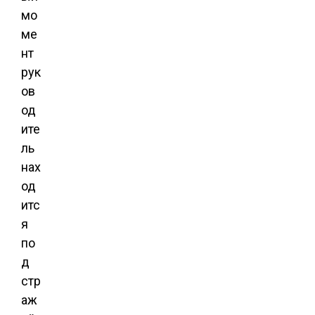
мо
ме
нт
рук
ов
од
ите
ль
нах
од
итс
я
по
д
стр
аж