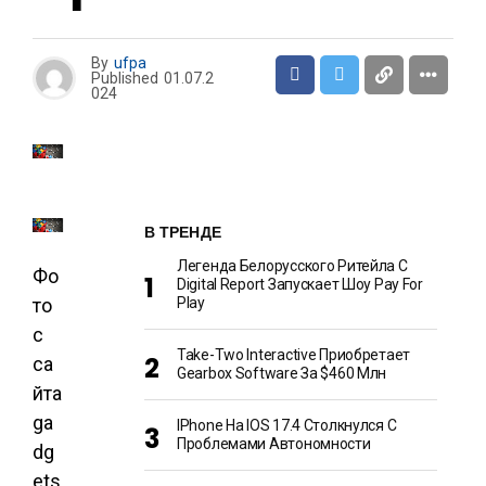
By
ufpa
Published
01.07.2
024
В ТРЕНДЕ
Легенда Белорусского Ритейла C
Фо
Digital Report Запускает Шоу Pay For
Play
то
с
Take-Two Interactive Приобретает
са
Gearbox Software За $460 Млн
йта
ga
IPhone На IOS 17.4 Столкнулся С
Проблемами Автономности
dg
ets