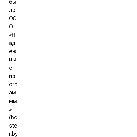
бы
ло
ОО
О
«Н
ад
еж
ны
е
пр
огр
ам
мы
»
(ho
ste
r.by