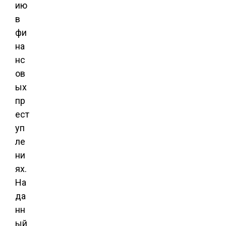
ию
в
фи
на
нс
ов
ых
пр
ест
уп
ле
ни
ях.
На
да
нн
ый