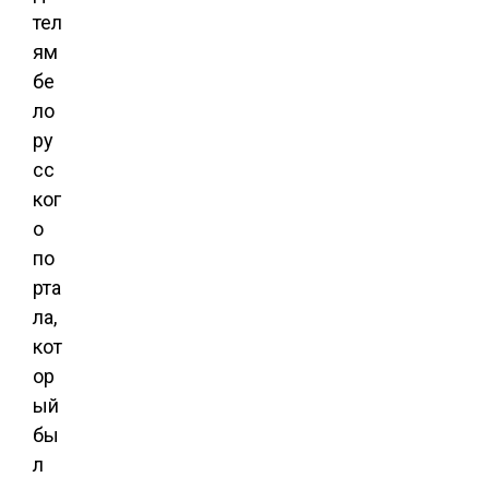
тел
ям
бе
ло
ру
сс
ког
о
по
рта
ла,
кот
ор
ый
бы
л