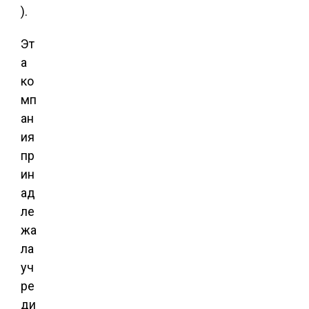
).
Эт
а
ко
мп
ан
ия
пр
ин
ад
ле
жа
ла
уч
ре
ди