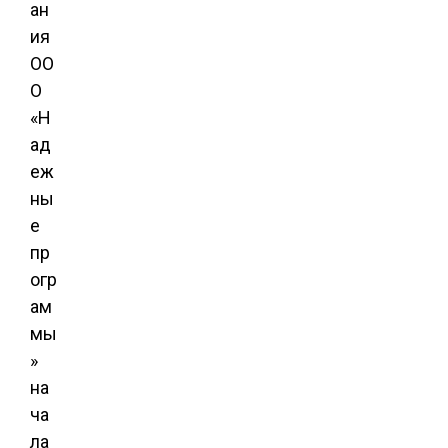
ан
ия
ОО
О
«Н
ад
еж
ны
е
пр
огр
ам
мы
»
на
ча
ла