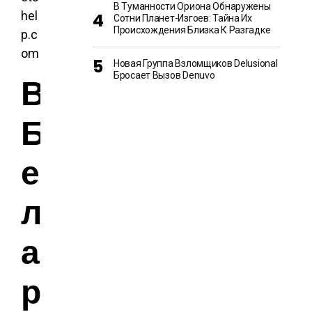
В Туманности Ориона Обнаружены
hel
Сотни Планет-Изгоев: Тайна Их
Происхождения Близка К Разгадке
p.c
om
Новая Группа Взломщиков Delusional
Бросает Вызов Denuvo
В
Б
е
л
а
р