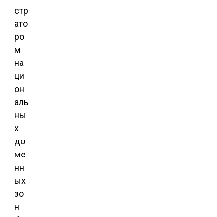
стр
ато
ро
м
на
ци
он
аль
ны
х
до
ме
нн
ых
зо
н