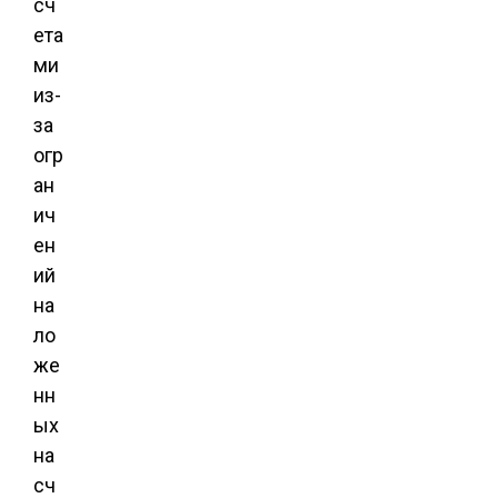
сч
ета
ми
из-
за
огр
ан
ич
ен
ий
на
ло
же
нн
ых
на
сч