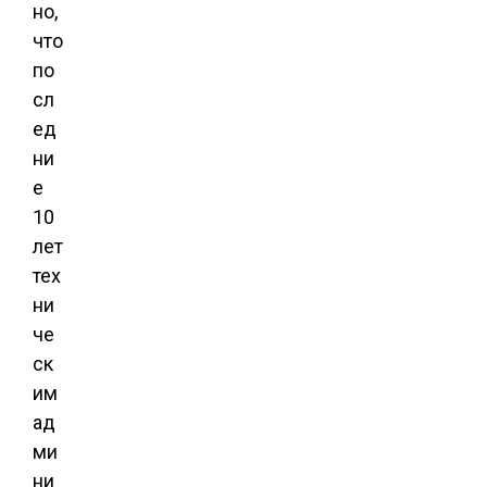
но,
что
по
сл
ед
ни
е
10
лет
тех
ни
че
ск
им
ад
ми
ни