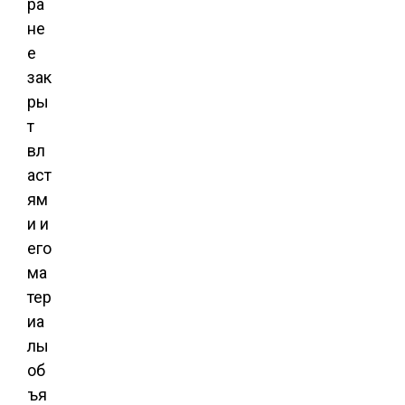
ра
не
е
зак
ры
т
вл
аст
ям
и и
его
ма
тер
иа
лы
об
ъя