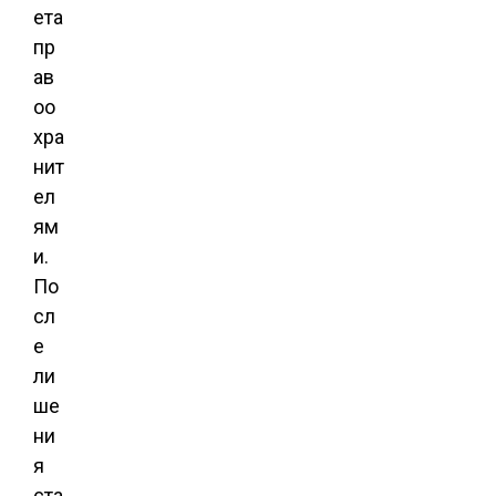
ета
пр
ав
оо
хра
нит
ел
ям
и.
По
сл
е
ли
ше
ни
я
ста