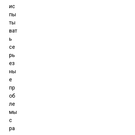
ис
пы
ты
ват
ь
се
рь
ез
ны
е
пр
об
ле
мы
с
ра