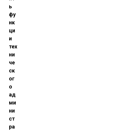
ь
фу
нк
ци
и
тех
ни
че
ск
ог
о
ад
ми
ни
ст
ра