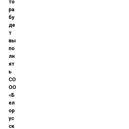
то
ра
бу
де
т
вы
по
лн
ят
ь
СО
ОО
«Б
ел
ор
ус
ск