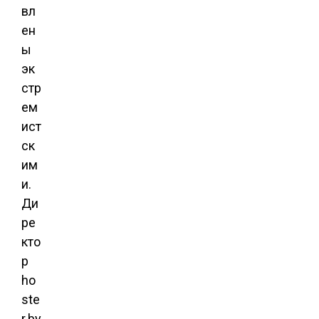
вл
ен
ы
эк
стр
ем
ист
ск
им
и.
Ди
ре
кто
р
ho
ste
r.by