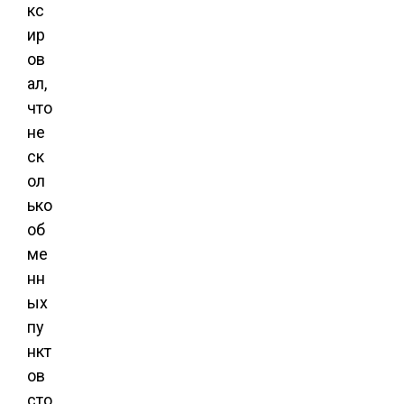
кс
ир
ов
ал,
что
не
ск
ол
ько
об
ме
нн
ых
пу
нкт
ов
сто