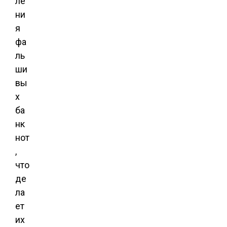
ле
ни
я
фа
ль
ши
вы
х
ба
нк
нот
,
что
де
ла
ет
их