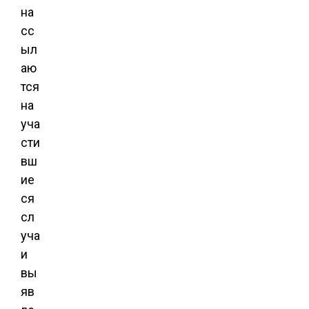
на
сс
ыл
аю
тся
на
уча
сти
вш
ие
ся
сл
уча
и
вы
яв