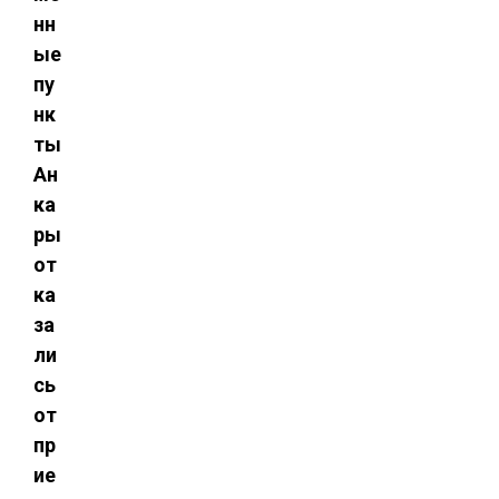
нн
ые
пу
нк
ты
Ан
ка
ры
от
ка
за
ли
сь
от
пр
ие