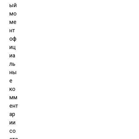
ый
мо
ме
нт
оф
иц
иа
ль
ны
е
ко
мм
ент
ар
ии
со