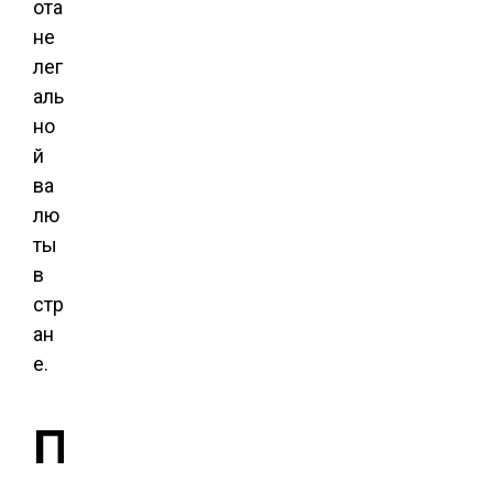
ота
не
лег
аль
но
й
ва
лю
ты
в
стр
ан
е.
П