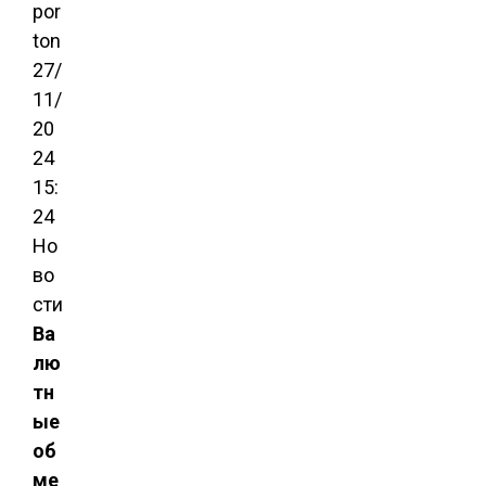
por
t
on
27/
11/
20
24
15:
24
Но
во
сти
Ва
лю
тн
ые
об
ме