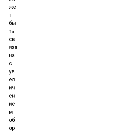
же
т
бы
ть
св
яза
на
с
ув
ел
ич
ен
ие
м
об
ор