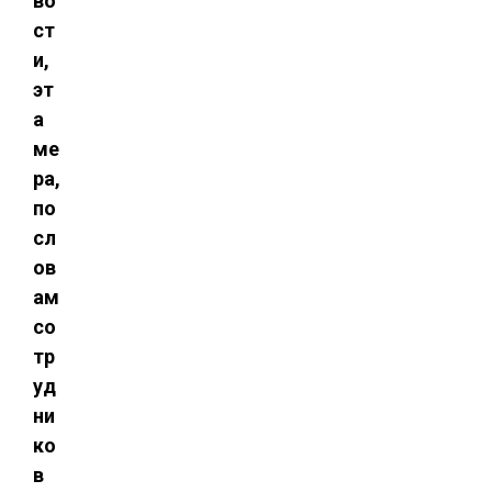
во
ст
и,
эт
а
ме
ра,
по
сл
ов
ам
со
тр
уд
ни
ко
в