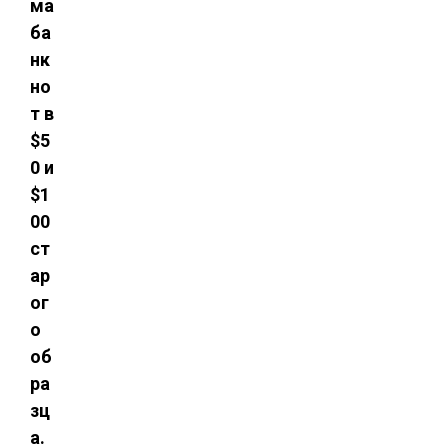
ма
ба
нк
но
т в
$5
0 и
$1
00
ст
ар
ог
о
об
ра
зц
а.