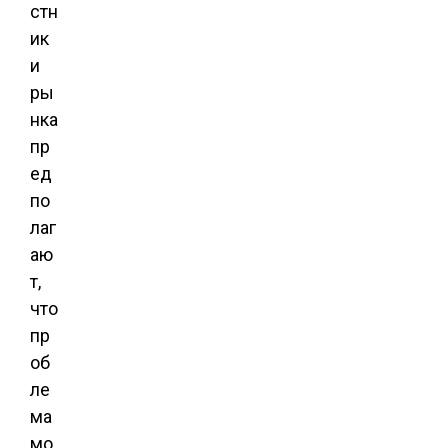
стн
ик
и
ры
нка
пр
ед
по
лаг
аю
т,
что
пр
об
ле
ма
мо