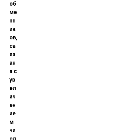
об
ме
нн
ик
ов,
св
яз
ан
а с
ув
ел
ич
ен
ие
м
чи
сл