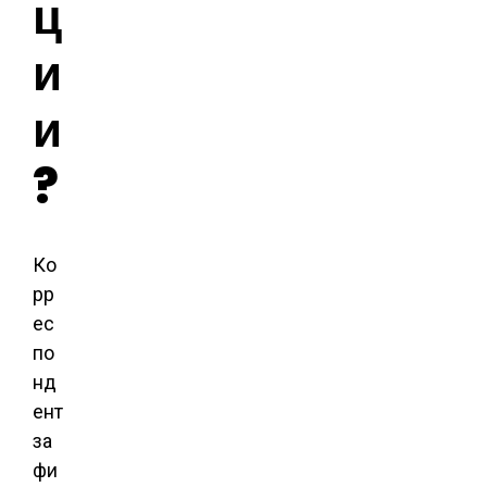
ц
и
и
?
Ко
рр
ес
по
нд
ент
за
фи