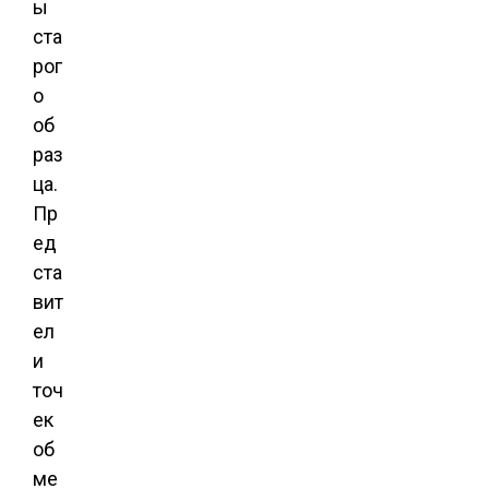
ы
ста
рог
о
об
раз
ца.
Пр
ед
ста
вит
ел
и
точ
ек
об
ме