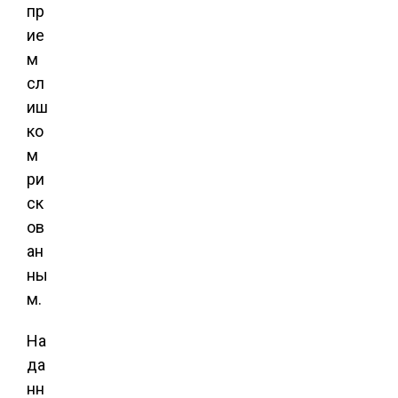
пр
ие
м
сл
иш
ко
м
ри
ск
ов
ан
ны
м.
На
да
нн