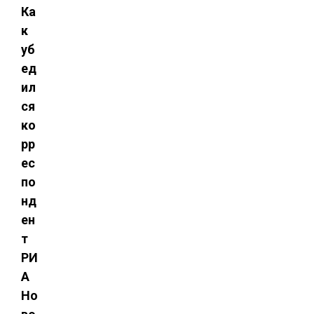
Ка
к
уб
ед
ил
ся
ко
рр
ес
по
нд
ен
т
РИ
А
Но