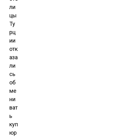
ли
цы
Ту
рц
ии
отк
аза
ли
сь
об
ме
ни
ват
ь
куп
юр