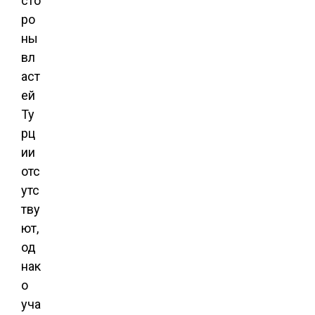
сто
ро
ны
вл
аст
ей
Ту
рц
ии
отс
утс
тву
ют,
од
нак
о
уча