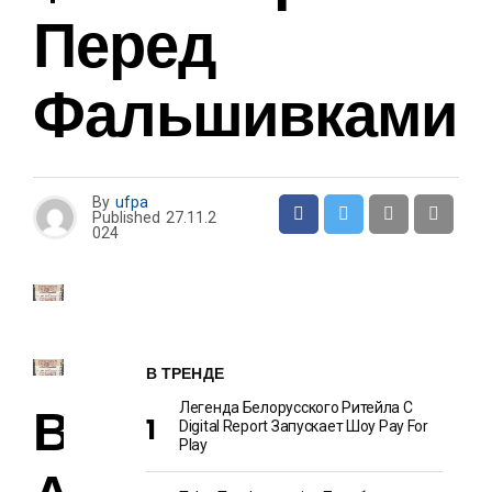
Перед
Фальшивками
By
ufpa
Published
27.11.2
024
В ТРЕНДЕ
В
Легенда Белорусского Ритейла C
Digital Report Запускает Шоу Pay For
Play