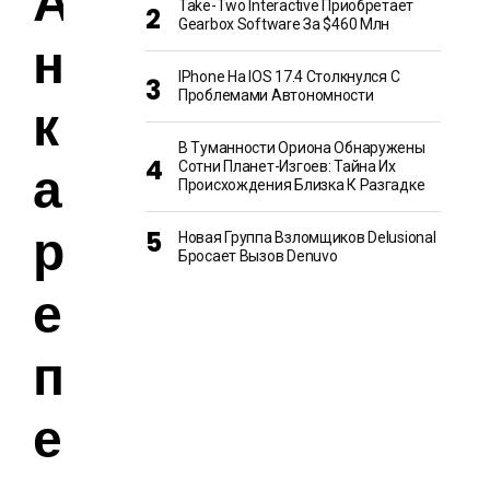
А
Take-Two Interactive Приобретает
Gearbox Software За $460 Млн
н
IPhone На IOS 17.4 Столкнулся С
Проблемами Автономности
к
В Туманности Ориона Обнаружены
а
Сотни Планет-Изгоев: Тайна Их
Происхождения Близка К Разгадке
р
Новая Группа Взломщиков Delusional
Бросает Вызов Denuvo
е
п
е