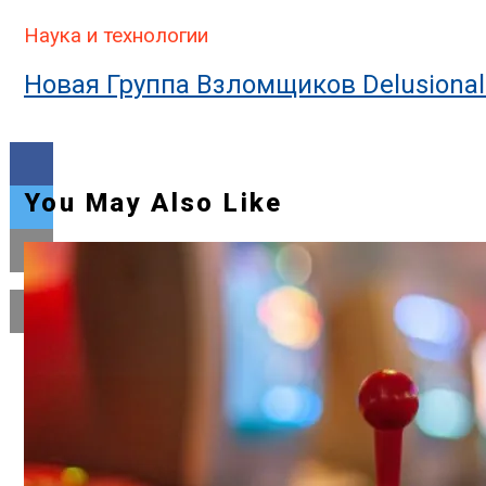
Наука и технологии
Новая Группа Взломщиков Delusiona
You May Also Like
Flipboard
Reddit
Pinterest
Whatsapp