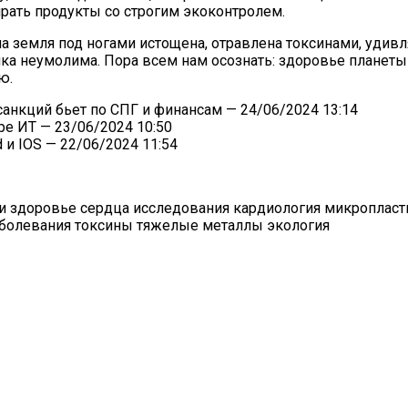
рать продукты со строгим экоконтролем.
 земля под ногами истощена, отравлена токсинами, удивля
тика неумолима. Пора всем нам осознать: здоровье планет
ю.
 санкций бьет по СПГ и финансам
— 24/06/2024 13:14
ре ИТ
— 23/06/2024 10:50
 и IOS
— 22/06/2024 11:54
ни здоровье сердца исследования кардиология микроплас
аболевания токсины тяжелые металлы экология