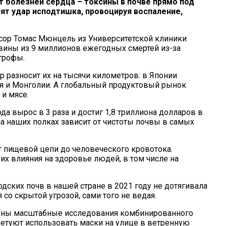
 болезней сердца – токсины в почве прямо под
ят удар исподтишка, провоцируя воспаление,
ессор Томас Мюнцель из Университетской клиники
вины из 9 миллионов ежегодных смертей из-за
трофы.
р разносит их на тысячи километров: в Японии
ая и Монголии. А глобальный продуктовый рынок
и мясе.
а вырос в 3 раза и достиг 1,8 триллиона долларов в
на наших полках зависит от чистоты почвы в самых
т пищевой цепи до человеческого кровотока.
х влияния на здоровье людей, в том числе на
дских почв в нашей стране в 2021 году не дотягивала
со скрытой угрозой, сами того не ведая.
Нужны масштабные исследования комбинированного
оветуют использовать маски на улице в ветренную