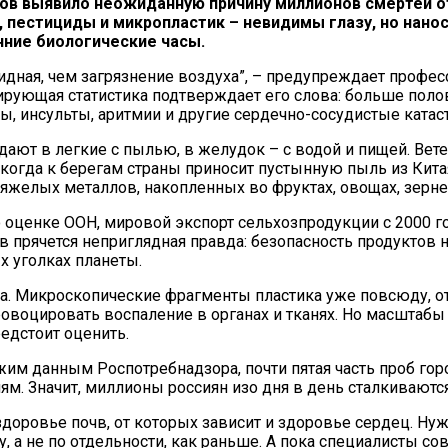
в выявило неожиданную причину миллионов смертей от
 пестициды и микропластик – невидимы глазу, но нанос
нние биологические часы.
евидная, чем загрязнение воздуха”, – предупреждает проф
ирующая статистика подтверждает его слова: больше поло
ы, инсульты, аритмии и другие сердечно-сосудистые катас
дают в легкие с пылью, в желудок – с водой и пищей. Вете
 когда к берегам страны приносит пустынную пыль из Кит
желых металлов, накопленных во фруктах, овощах, зерне 
ценке ООН, мировой экспорт сельхозпродукции с 2000 год
 прячется неприглядная правда: безопасность продуктов 
х уголках планеты.
а. Микроскопические фрагменты пластика уже повсюду, о
воцировать воспаление в органах и тканях. Но масштабы и
едстоит оценить.
жим данным Роспотребнадзора, почти пятая часть проб горо
м. Значит, миллионы россиян изо дня в день сталкиваются 
 здоровье почв, от которых зависит и здоровье сердец. 
, а не по отдельности, как раньше. А пока специалисты с