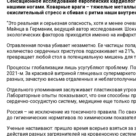
Сенсационное исследование европейских кардиолого
нашими ногами. Коварные враги – тяжелые металлы,
окислительный стресс и сбивая с ритма наши внутре
“Это реальная и серьезная опасность, хотя и менее оч
Майнца в Германии, ведущий автор исследования. Шок
экологических факторов приходится именно на инфаркт
Отравленная почва убивает незаметно. Ее частицы попа
количество сердечных приступов подскакивает на 21%,
превращает любой стол в потенциальную мишень для тя
Процессы глобализации лишь усугубляют проблему. По о
2021-м. За красивой витриной глянцевых супермаркетов
разных, зачастую весьма отдаленных и неблагополучны
Отдельного упоминания заслуживает пластиковая угроз
Лабораторные опыты показывают, что они способны про
сердечно-сосудистую систему, медицине еще только пр
Россия – не исключение из токсичного правила. По све
до гигиенических нормативов по химическим показателя
Ученые настаивают: пришло время всерьез взяться за
действия разных загрязнителей на кровеносную систему