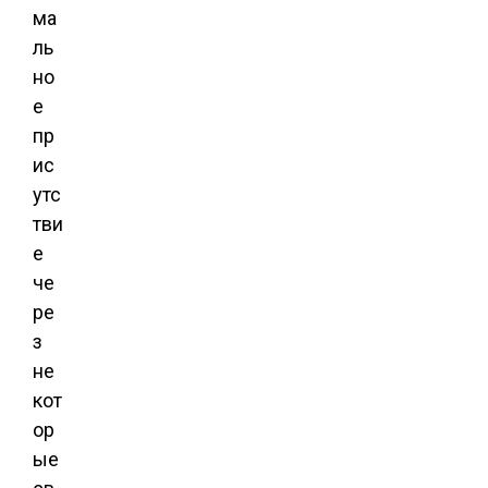
ма
ль
но
е
пр
ис
утс
тви
е
че
ре
з
не
кот
ор
ые