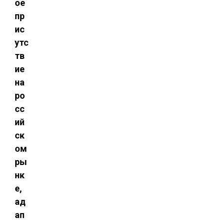
ое
пр
ис
утс
тв
ие
на
ро
сс
ий
ск
ом
ры
нк
е,
ад
ап