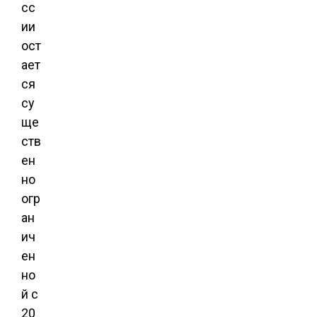
сс
ии
ост
ает
ся
су
ще
ств
ен
но
огр
ан
ич
ен
но
й с
20