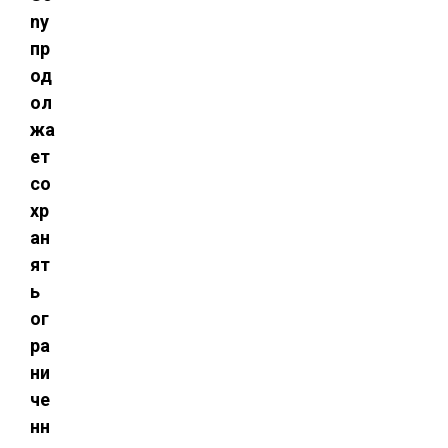
ny
пр
од
ол
жа
ет
со
хр
ан
ят
ь
ог
ра
ни
че
нн