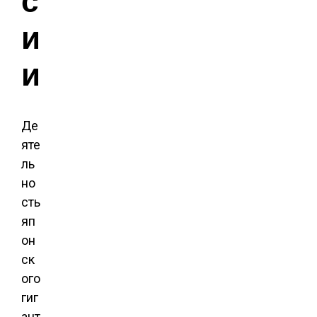
с
и
и
Де
яте
ль
но
сть
яп
он
ск
ого
гиг
ант