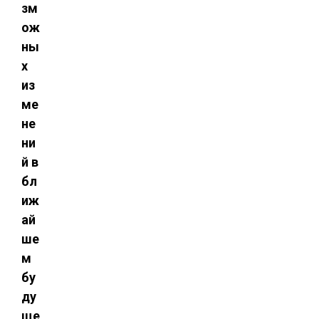
зм
ож
ны
х
из
ме
не
ни
й в
бл
иж
ай
ше
м
бу
ду
ще