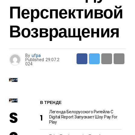
Перспективой
Возвращения
By
ufpa
Published
29.07.2
024
В ТРЕНДЕ
S
Легенда Белорусского Ритейла C
Digital Report Запускает Шоу Pay For
Play