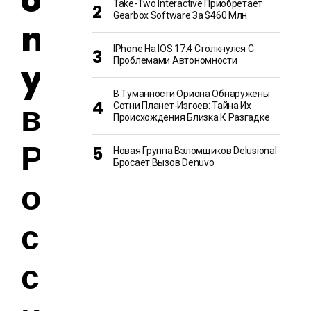
o
Take-Two Interactive Приобретает
Gearbox Software За $460 Млн
n
IPhone На IOS 17.4 Столкнулся С
Проблемами Автономности
y
В Туманности Ориона Обнаружены
в
Сотни Планет-Изгоев: Тайна Их
Происхождения Близка К Разгадке
Р
Новая Группа Взломщиков Delusional
Бросает Вызов Denuvo
о
с
с