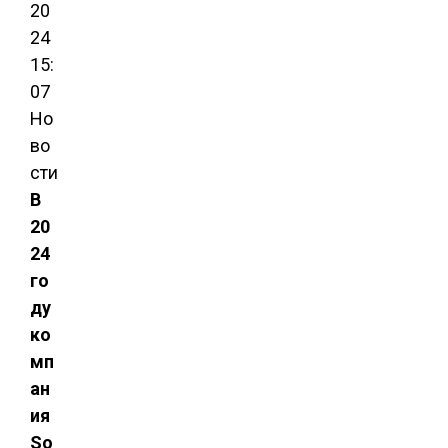
20
24
15:
07
Но
во
сти
В
20
24
го
ду
ко
мп
ан
ия
So