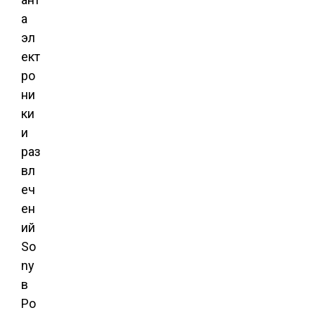
а
эл
ект
ро
ни
ки
и
раз
вл
еч
ен
ий
So
ny
в
Ро