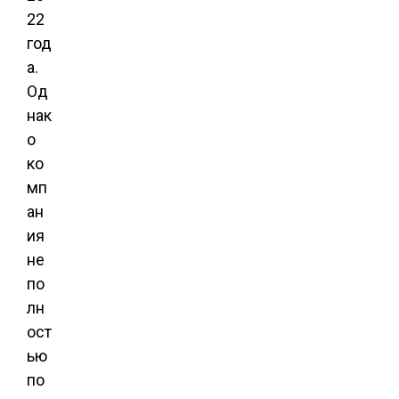
22
год
а.
Од
нак
о
ко
мп
ан
ия
не
по
лн
ост
ью
по