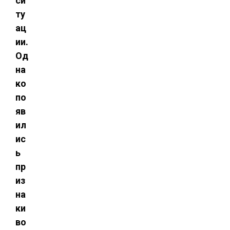
си
ту
ац
ии.
Од
на
ко
по
яв
ил
ис
ь
пр
из
на
ки
во