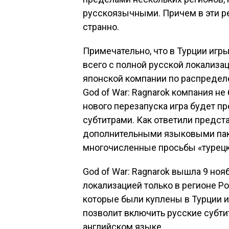
русскоязычными. Причем в эти р
странно.
Примечательно, что в Турции игр
всего с полной русской локализа
японской компании по распредел
God of War: Ragnarok компания не 
нового перезапуска игра будет п
субтитрами. Как ответили предста
дополнительными языковыми паке
многочисленные просьбы «турецк
God of War: Ragnarok вышла 9 ноя
локализацией только в регионе Ро
которые были куплены в Турции ил
позволит включить русские субти
английском языке.