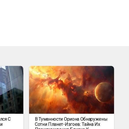
лся С
В Туманности Ориона Обнаружены
и
Сотни Планет-Изгоев: Тайна Их