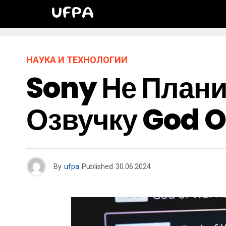
UFPA
НАУКА И ТЕХНОЛОГИИ
Sony Не Плани
Озвучку God O
By
ufpa
Published
30.06.2024