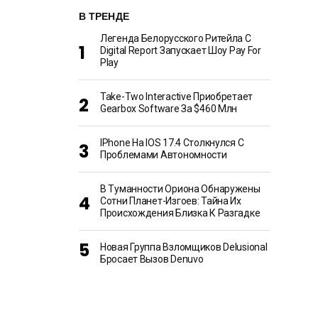
В ТРЕНДЕ
Легенда Белорусского Ритейла C
Digital Report Запускает Шоу Pay For
Play
Take-Two Interactive Приобретает
Gearbox Software За $460 Млн
IPhone На IOS 17.4 Столкнулся С
Проблемами Автономности
В Туманности Ориона Обнаружены
Сотни Планет-Изгоев: Тайна Их
Происхождения Близка К Разгадке
Новая Группа Взломщиков Delusional
Бросает Вызов Denuvo