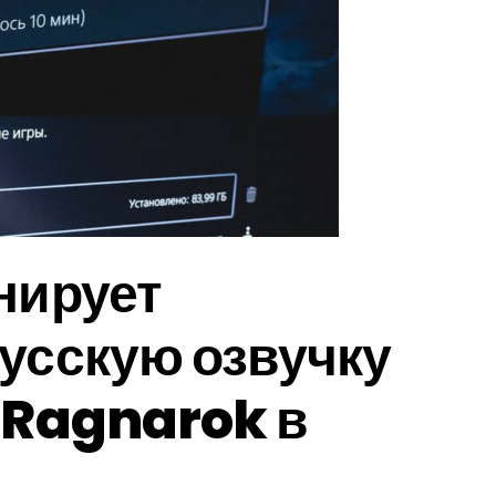
нирует
усскую озвучку
 Ragnarok в