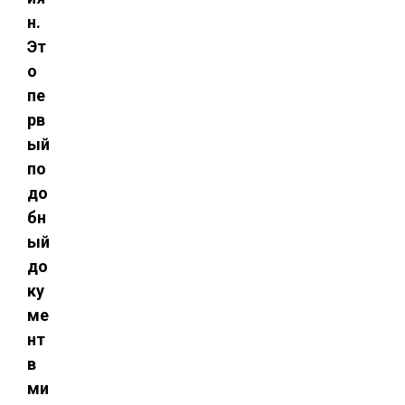
н.
Эт
о
пе
рв
ый
по
до
бн
ый
до
ку
ме
нт
в
ми