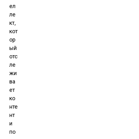
ел
ле
кт,
кот
ор
ый
отс
ле
жи
ва
ет
ко
нте
нт
и
по