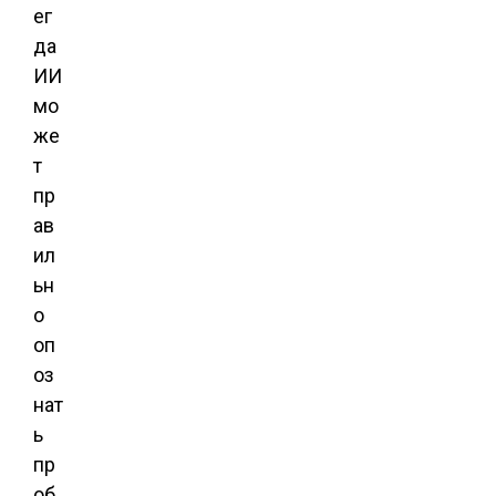
ег
да
ИИ
мо
же
т
пр
ав
ил
ьн
о
оп
оз
нат
ь
пр
об