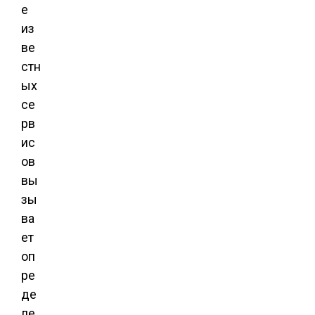
е
из
ве
стн
ых
се
рв
ис
ов
вы
зы
ва
ет
оп
ре
де
ле