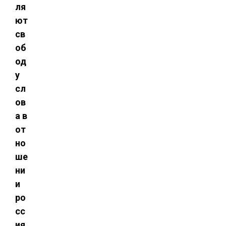
ля
ют
св
об
од
у
сл
ов
а в
от
но
ше
ни
и
ро
сс
ия