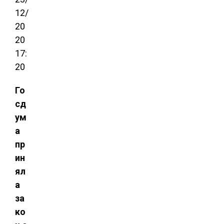
12/
20
20
17:
20
Го
сд
ум
а
пр
ин
ял
а
за
ко