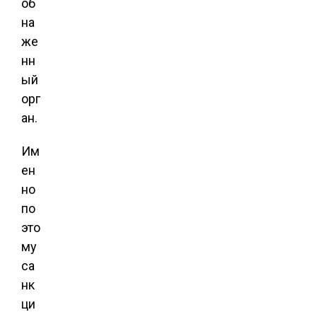
об
на
же
нн
ый
орг
ан.
Им
ен
но
по
это
му
са
нк
ци