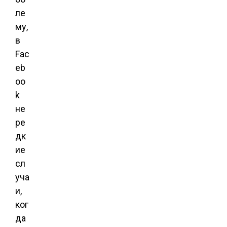
ле
му,
в
Fac
eb
oo
k
не
ре
дк
ие
сл
уча
и,
ког
да