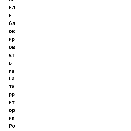
ил
и
бл
ок
ир
ов
ат
ь
их
на
те
рр
ит
ор
ии
Ро