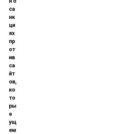
н о
са
нк
ци
ях
пр
от
ив
са
йт
ов,
ко
то
ры
е
ущ
ем