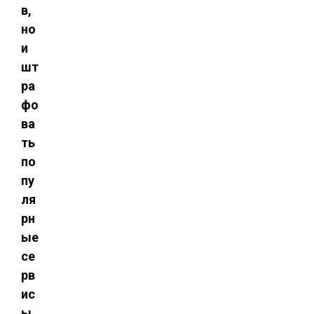
в,
но
и
шт
ра
фо
ва
ть
по
пу
ля
рн
ые
се
рв
ис
ы