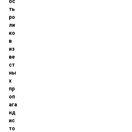
ос
ть
ро
ли
ко
в
из
ве
ст
ны
х
пр
оп
ага
нд
ис
то