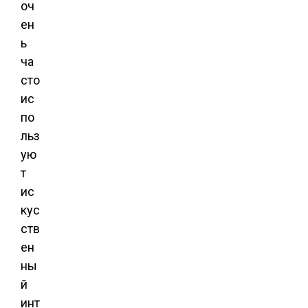
оч
ен
ь
ча
сто
ис
по
льз
ую
т
ис
кус
ств
ен
ны
й
инт