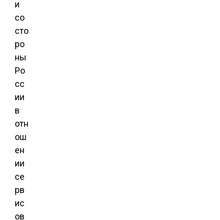
и
со
сто
ро
ны
Ро
сс
ии
в
отн
ош
ен
ии
се
рв
ис
ов