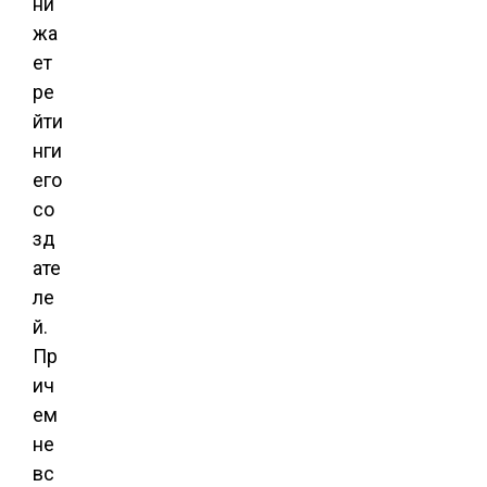
ни
жа
ет
ре
йти
нги
его
со
зд
ате
ле
й.
Пр
ич
ем
не
вс