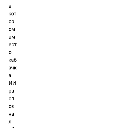
в
кот
ор
ом
вм
ест
о
каб
ачк
а
ИИ
ра
сп
оз
на
л