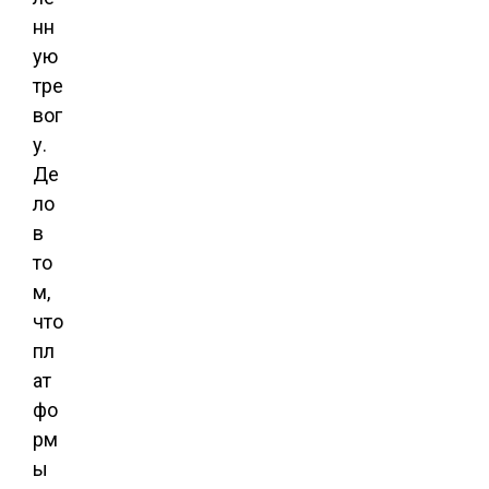
нн
ую
тре
вог
у.
Де
ло
в
то
м,
что
пл
ат
фо
рм
ы