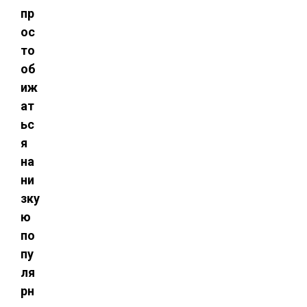
пр
ос
то
об
иж
ат
ьс
я
на
ни
зку
ю
по
пу
ля
рн