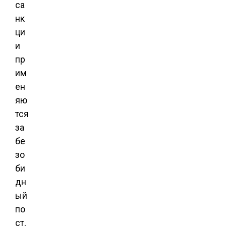
са
нк
ци
и
пр
им
ен
яю
тся
за
бе
зо
би
дн
ый
по
ст,