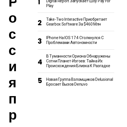
Р
Digital Report Запускает Шоу Pay For
Play
о
Take-Two Interactive Приобретает
Gearbox Software За $460 Млн
с
IPhone На IOS 17.4 Столкнулся С
Проблемами Автономности
с
В Туманности Ориона Обнаружены
и
Сотни Планет-Изгоев: Тайна Их
Происхождения Близка К Разгадке
я
Новая Группа Взломщиков Delusional
Бросает Вызов Denuvo
п
р