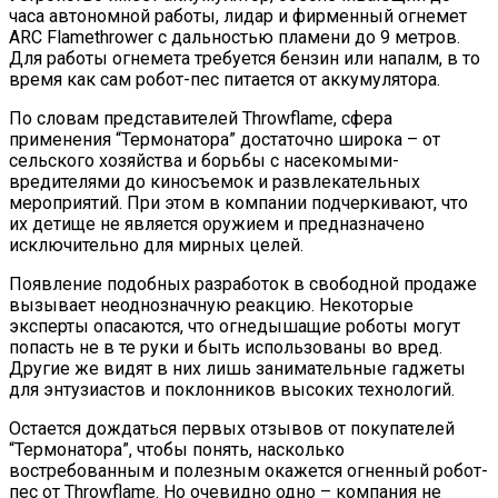
часа автономной работы, лидар и фирменный огнемет
ARC Flamethrower с дальностью пламени до 9 метров.
Для работы огнемета требуется бензин или напалм, в то
время как сам робот-пес питается от аккумулятора.
По словам представителей Throwflame, сфера
применения “Термонатора” достаточно широка – от
сельского хозяйства и борьбы с насекомыми-
вредителями до киносъемок и развлекательных
мероприятий. При этом в компании подчеркивают, что
их детище не является оружием и предназначено
исключительно для мирных целей.
Появление подобных разработок в свободной продаже
вызывает неоднозначную реакцию. Некоторые
эксперты опасаются, что огнедышащие роботы могут
попасть не в те руки и быть использованы во вред.
Другие же видят в них лишь занимательные гаджеты
для энтузиастов и поклонников высоких технологий.
Остается дождаться первых отзывов от покупателей
“Термонатора”, чтобы понять, насколько
востребованным и полезным окажется огненный робот-
пес от Throwflame. Но очевидно одно – компания не