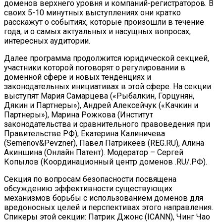
доменов верхнего уровня и компаний-регистраторов. В
своих 5-10 минутных выступлениях они кратко
расскажут о событиях, которые произошли в течение
года, и о самых актуальных и насущных вопросах,
интересных аудитории.
Далее программа продолжится юридической секцией,
участники которой поговорят о регулировании в
доменной сфере и новых тенденциях и
законодательных инициативах в этой сфере. На секции
выступят Мария Самарцева («Рыбалкин, Горцунян,
Дякин и Партнеры»), Андрей Алексейчук («Качкин и
Партнеры»), Марина Рожкова (Институт
законодательства и сравнительного правоведения при
Правительстве РФ), Екатерина Калиничева
(Semenov&Pevzner), Павел Патрикеев (REG.RU), Алина
Акиншина (Онлайн Патент). Модератор – Сергей
Копылов (Координационный центр доменов .RU/.РФ).
Секция по вопросам безопасности посвящена
обсуждению эффективности существующих
механизмов борьбы с использованием доменов для
вредоносных целей и перспективах этого направления.
Спикеры этой секции: Патрик Джонс (ICANN), Чинг Чао