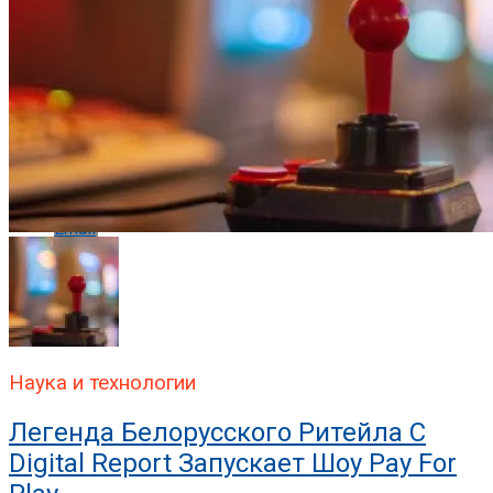
Pinterest
Whatsapp
Whatsapp
Email
Наука и технологии
Легенда Белорусского Ритейла C
Digital Report Запускает Шоу Pay For