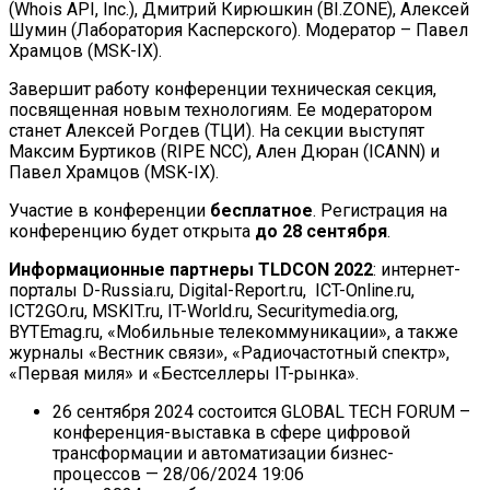
(Whois API, Inc.), Дмитрий Кирюшкин (BI.ZONE), Алексей
Шумин (Лаборатория Касперского). Модератор – Павел
Храмцов (MSK-IX).
Завершит работу конференции техническая секция,
посвященная новым технологиям. Ее модератором
станет Алексей Рогдев (ТЦИ). На секции выступят
Максим Буртиков (RIPE NCC), Ален Дюран (ICANN) и
Павел Храмцов (MSK-IX).
Участие в конференции
бесплатное
. Регистрация на
конференцию будет открыта
до 28 сентября
.
Информационные партнеры TLDCON 2022
: интернет-
порталы D-Russia.ru, Digital-Report.ru, ICT-Online.ru,
ICT2GO.ru, MSKIT.ru, IT-World.ru, Securitymedia.org,
BYTEmag.ru, «Мобильные телекоммуникации», а также
журналы «Вестник связи», «Радиочастотный спектр»,
«Первая миля» и «Бестселлеры IT-рынка».
26 сентября 2024 состоится GLOBAL TECH FORUM –
конференция-выставка в сфере цифровой
трансформации и автоматизации бизнес-
процессов
— 28/06/2024 19:06