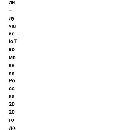
ли
–
лу
чш
ие
IoT
ко
мп
ан
ии
Ро
сс
ии
20
20
го
да.