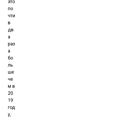
это
по
чти
в
дв
а
раз
а
бо
ль
ше
че
м в
20
19
год
у,