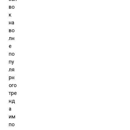
во
к
на
во
лн
е
по
пу
ля
рн
ого
тре
нд
а
им
по