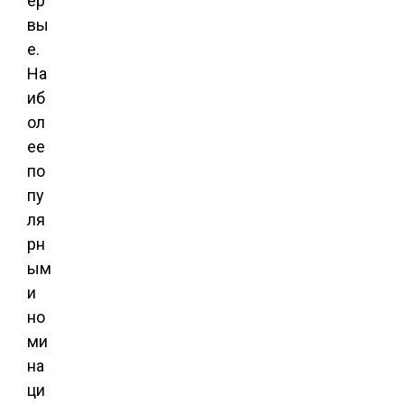
ер
вы
е.
На
иб
ол
ее
по
пу
ля
рн
ым
и
но
ми
на
ци