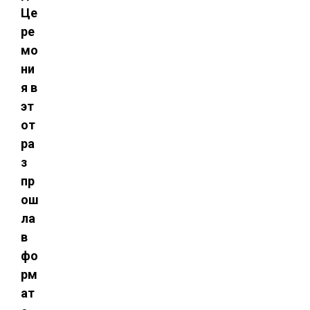
Це
ре
мо
ни
я в
эт
от
ра
з
пр
ош
ла
в
фо
рм
ат