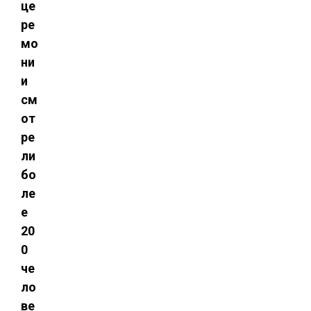
це
ре
мо
ни
и
см
от
ре
ли
бо
ле
е
20
0
че
ло
ве