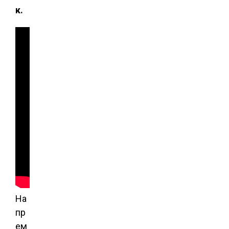
к.
На
пр
ем