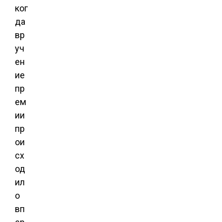
ког
да
вр
уч
ен
ие
пр
ем
ии
пр
ои
сх
од
ил
о
вп