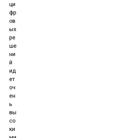
ци
фр
ов
ых
ре
ше
ни
й
ид
ет
оч
ен
ь
вы
со
ки
ми