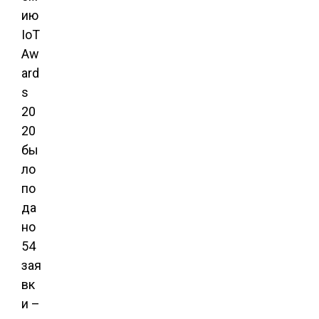
ию
IoT
Aw
ard
s
20
20
бы
ло
по
да
но
54
зая
вк
и –