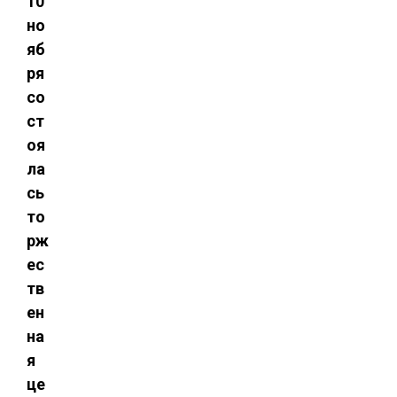
10
но
яб
ря
со
ст
оя
ла
сь
то
рж
ес
тв
ен
на
я
це