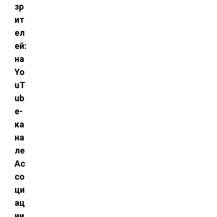
зр
ит
ел
ей:
на
Yo
uT
ub
e-
ка
на
ле
Ас
со
ци
ац
ии