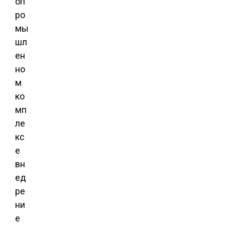
оп
ро
мы
шл
ен
но
м
ко
мп
ле
кс
е
вн
ед
ре
ни
е