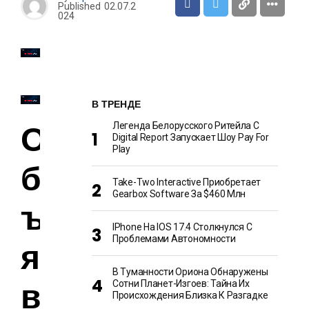
Published
02.07.2
024
В ТРЕНДЕ
О
Легенда Белорусского Ритейла C
Digital Report Запускает Шоу Pay For
Play
б
Take-Two Interactive Приобретает
Gearbox Software За $460 Млн
ъ
IPhone На IOS 17.4 Столкнулся С
Проблемами Автономности
я
В Туманности Ориона Обнаружены
в
Сотни Планет-Изгоев: Тайна Их
Происхождения Близка К Разгадке