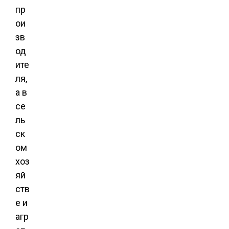
пр
ои
зв
од
ите
ля,
а в
се
ль
ск
ом
хоз
яй
ств
е и
агр