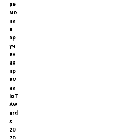
ре
мо
ни
я
вр
уч
ен
ия
пр
ем
ии
IoT
Aw
ard
s
20
20,