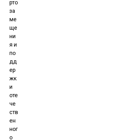
рто
за
ме
ще
ни
я и
по
дд
ер
жк
и
оте
че
ств
ен
ног
о