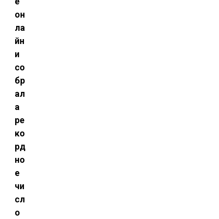
е
он
ла
йн
и
со
бр
ал
а
ре
ко
рд
но
е
чи
сл
о