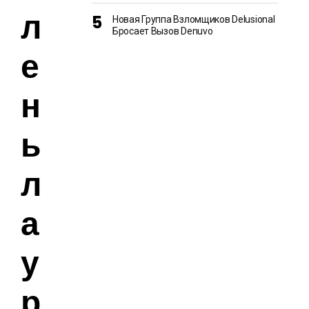
л
Новая Группа Взломщиков Delusional
Бросает Вызов Denuvo
е
н
ы
л
а
у
р