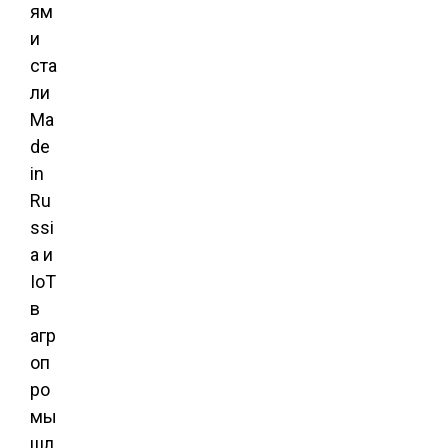
ям
и
ста
ли
Ma
de
in
Ru
ssi
a и
IoT
в
агр
оп
ро
мы
шл