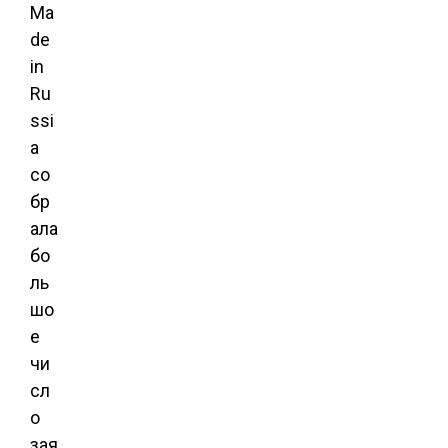
Ma
de
in
Ru
ssi
a
со
бр
ала
бо
ль
шо
е
чи
сл
о
зая