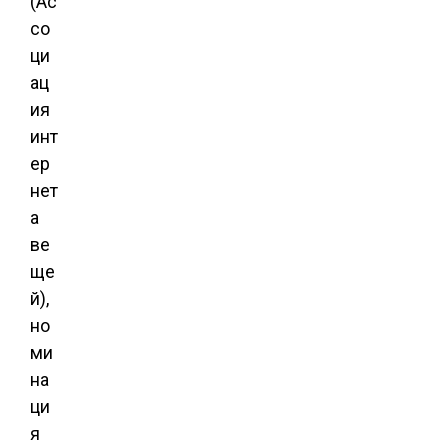
(Ас
со
ци
ац
ия
инт
ер
нет
а
ве
ще
й),
но
ми
на
ци
я