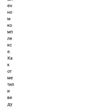
ен
но
м
ко
мп
ле
кс
е.
Ка
к
от
ме
тил
и
ве
ду