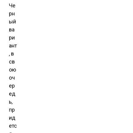
Че
рн
ый
ва
ри
ант
, в
св
ою
оч
ер
ед
ь,
пр
ид
етс