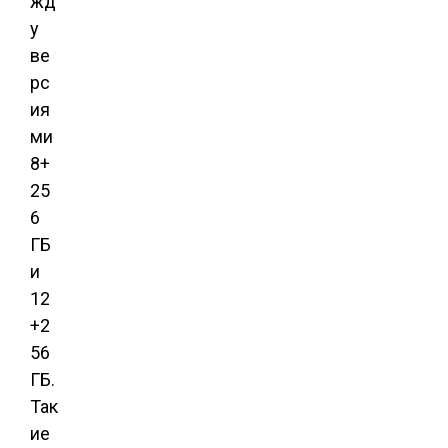
жд
у
ве
рс
ия
ми
8+
25
6
ГБ
и
12
+2
56
ГБ.
Так
ие