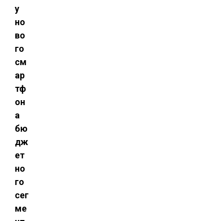
у
но
во
го
см
ар
тф
он
а
бю
дж
ет
но
го
сег
ме