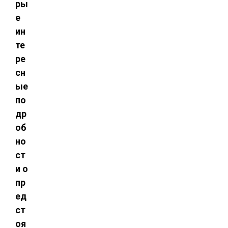
ры
е
ин
те
ре
сн
ые
по
др
об
но
ст
и о
пр
ед
ст
оя