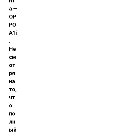
нт
а —
OP
PO
A1i
.
Не
см
от
ря
на
то,
чт
о
по
лн
ый