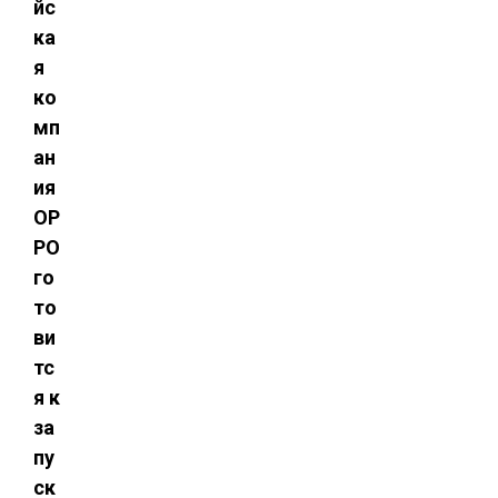
йс
ка
я
ко
мп
ан
ия
OP
PO
го
то
ви
тс
я к
за
пу
ск