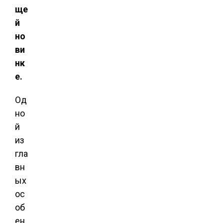
ще
й
но
ви
нк
е.
Од
но
й
из
гла
вн
ых
ос
об
ен