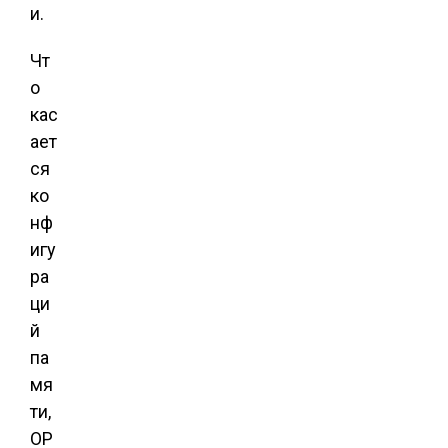
и.
Чт
о
кас
ает
ся
ко
нф
игу
ра
ци
й
па
мя
ти,
OP