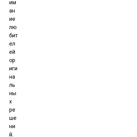
им
ан
ие
лю
бит
ел
ей
ор
иги
на
ль
ны
х
ре
ше
ни
й.