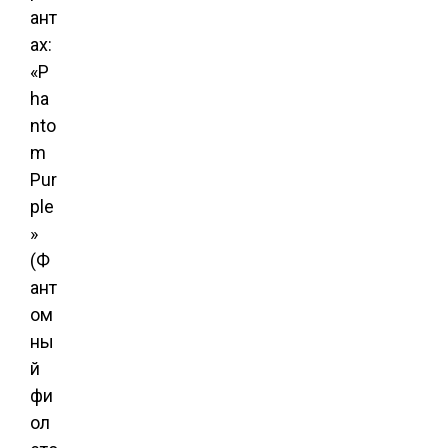
ант
ах:
«P
ha
nto
m
Pur
ple
»
(Ф
ант
ом
ны
й
фи
ол