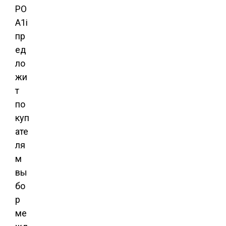
PO
A1i
пр
ед
ло
жи
т
по
куп
ате
ля
м
вы
бо
р
ме