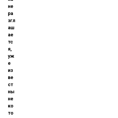
не
ра
згл
аш
ае
тс
я,
уж
е
из
ве
ст
ны
не
ко
то