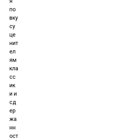
я
по
вку
су
це
нит
ел
ям
кла
сс
ик
и и
сд
ер
жа
нн
ост