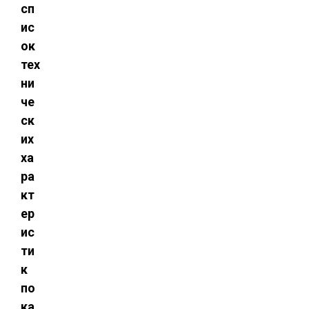
сп
ис
ок
тех
ни
че
ск
их
ха
ра
кт
ер
ис
ти
к
по
ка