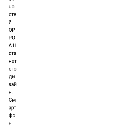
но
сте
й
OP
PO
A1i
ста
нет
его
ди
зай
н.
См
арт
фо
н