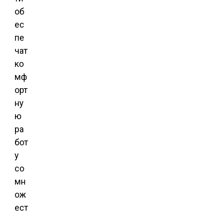
об
ес
пе
чат
ко
мф
орт
ну
ю
ра
бот
у
со
мн
ож
ест