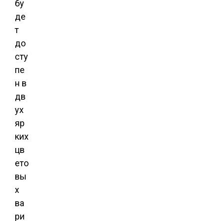
бу
де
т
до
сту
пе
н в
дв
ух
яр
ких
цв
ето
вы
х
ва
ри