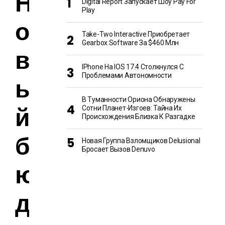
Н
Digital Report Запускает Шоу Pay For
Play
о
Take-Two Interactive Приобретает
Gearbox Software За $460 Млн
в
IPhone На IOS 17.4 Столкнулся С
Проблемами Автономности
ы
В Туманности Ориона Обнаружены
й
Сотни Планет-Изгоев: Тайна Их
Происхождения Близка К Разгадке
б
Новая Группа Взломщиков Delusional
Бросает Вызов Denuvo
ю
д