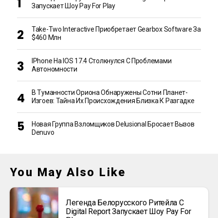
Запускает Шоу Pay For Play
Take-Two Interactive Приобретает Gearbox Software За
$460 Млн
IPhone На IOS 17.4 Столкнулся С Проблемами
Автономности
В Туманности Ориона Обнаружены Сотни Планет-
Изгоев: Тайна Их Происхождения Близка К Разгадке
Новая Группа Взломщиков Delusional Бросает Вызов
Denuvo
You May Also Like
Легенда Белорусского Ритейла C
Digital Report Запускает Шоу Pay For