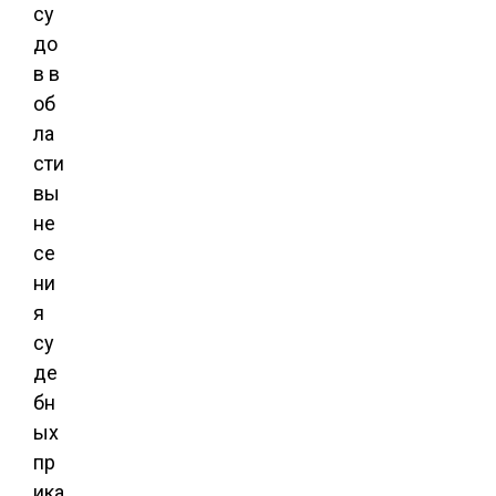
су
до
в в
об
ла
сти
вы
не
се
ни
я
су
де
бн
ых
пр
ика