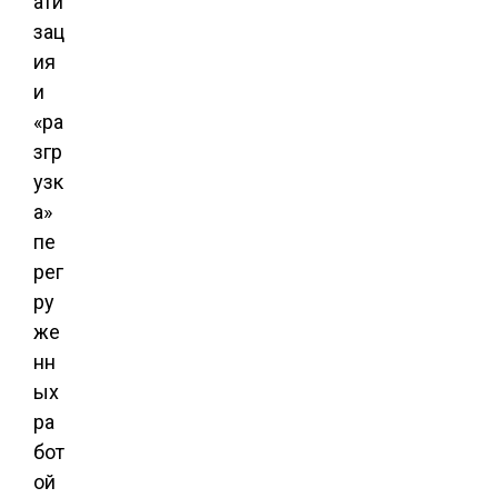
ати
зац
ия
и
«ра
згр
узк
а»
пе
рег
ру
же
нн
ых
ра
бот
ой