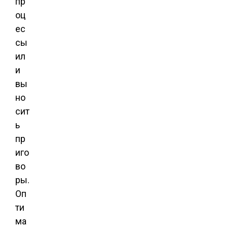
пр
оц
ес
сы
ил
и
вы
но
сит
ь
пр
иго
во
ры.
Оп
ти
ма