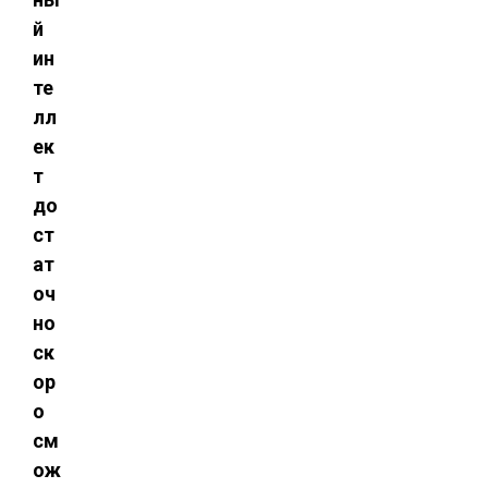
й
ин
те
лл
ек
т
до
ст
ат
оч
но
ск
ор
о
см
ож