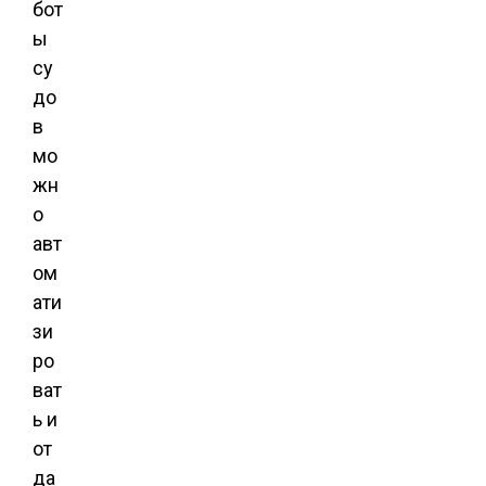
бот
ы
су
до
в
мо
жн
о
авт
ом
ати
зи
ро
ват
ь и
от
да