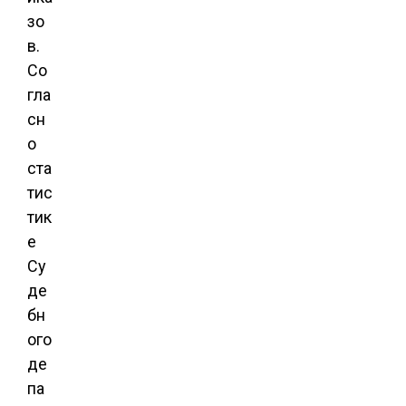
зо
в.
Со
гла
сн
о
ста
тис
тик
е
Су
де
бн
ого
де
па