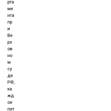
рта
ме
нта
пр
и
Ве
рх
ов
но
м
су
де
РФ,
ка
жд
ое
пят