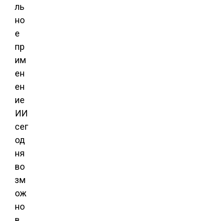
ль
но
е
пр
им
ен
ен
ие
ИИ
сег
од
ня
во
зм
ож
но
в