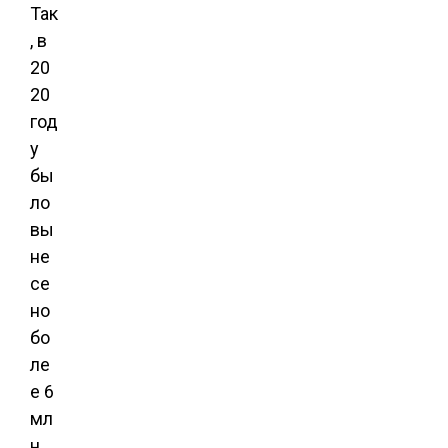
Так
, в
20
20
год
у
бы
ло
вы
не
се
но
бо
ле
е 6
мл
н