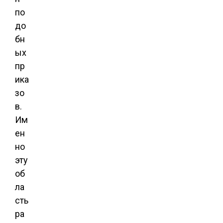
по
до
бн
ых
пр
ика
зо
в.
Им
ен
но
эту
об
ла
сть
ра