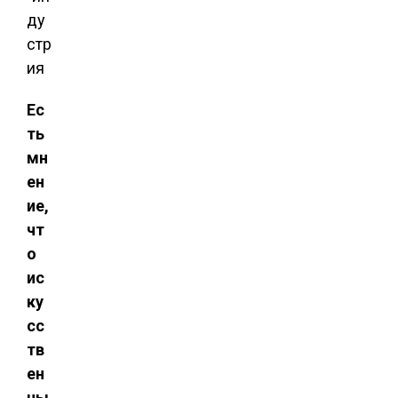
ду
стр
ия
Ес
ть
мн
ен
ие,
чт
о
ис
ку
сс
тв
ен
ны