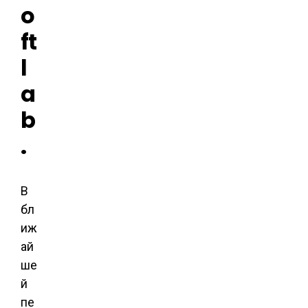
o
ft
l
a
b
.
В
бл
иж
ай
ше
й
пе