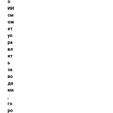
о
ИИ
см
ож
ет
уп
ра
вл
ят
ь
за
во
да
ми
,
го
ро