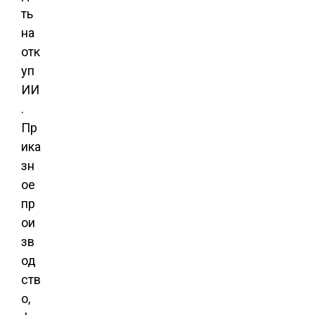
ть
на
отк
уп
ИИ
.
Пр
ика
зн
ое
пр
ои
зв
од
ств
о,