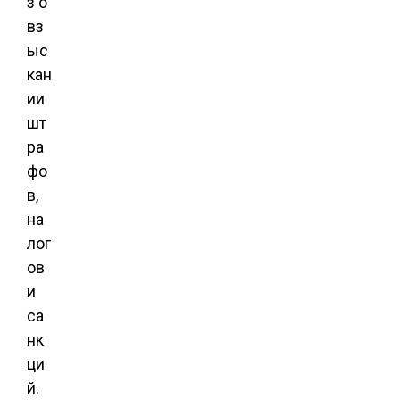
з о
вз
ыс
кан
ии
шт
ра
фо
в,
на
лог
ов
и
са
нк
ци
й.