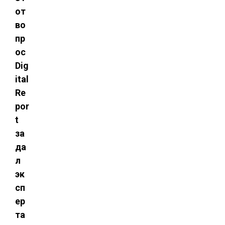
от
во
пр
ос
Dig
ital
Re
por
t
за
да
л
эк
сп
ер
та