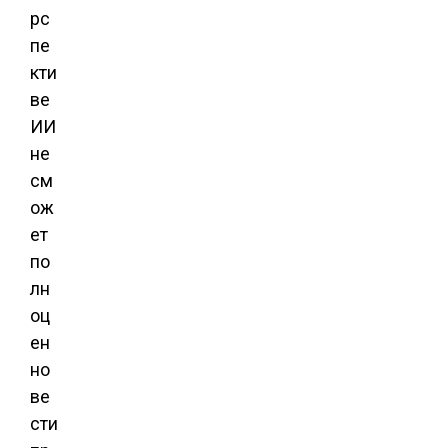
рс
пе
кти
ве
ИИ
не
см
ож
ет
по
лн
оц
ен
но
ве
сти