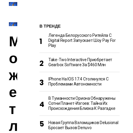
В ТРЕНДЕ
М
Легенда Белорусского Ритейла C
Digital Report Запускает Шоу Pay For
Play
о
Take-Two Interactive Приобретает
Gearbox Software За $460 Млн
ж
IPhone На IOS 17.4 Столкнулся С
Проблемами Автономности
е
В Туманности Ориона Обнаружены
т
Сотни Планет-Изгоев: Тайна Их
Происхождения Близка К Разгадке
л
Новая Группа Взломщиков Delusional
Бросает Вызов Denuvo