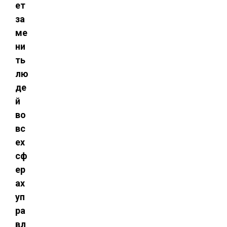
ет
за
ме
ни
ть
лю
де
й
во
вс
ех
сф
ер
ах
уп
ра
вл