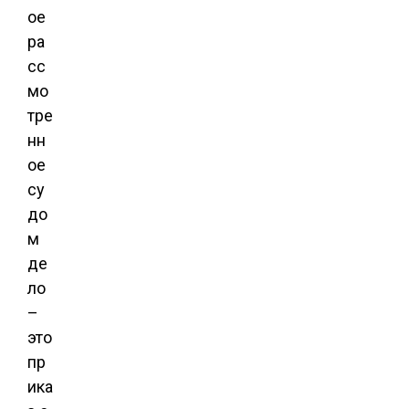
ое
ра
сс
мо
тре
нн
ое
су
до
м
де
ло
–
это
пр
ика