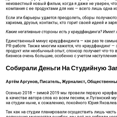
неизвестный новый фильм, когда я даже не уверен, что 
компания с ее продуктами для них — всего лишь одна из 
Если эти барьеры удается преодолеть, сборы получаются
харизма, друзья, контакты, кто горит своей идеей и зар
Какие негативные стороны есть у краудфандинга? Имеет 
Единственный минус краудфандинга — как раз те самые 
PR-работе. Также многим кажется, что краудфандинг — э
продукт или необычный опыт, спонсор получает что-то
бизнеса очень большие, особенно с учетом наступлени
Собирали Деньги На Студийную З
Артём Аргунов, Писатель, Журналист, Общественны
Осенью 2018 – зимой 2019 мы провели первую крауфанд
в качестве автора слов ко всем песням, и Луганский 
на студии ныне, к сожалению, покойного Юрия Яковле
Так как на студии планировали осуществить лишь часть 
допущение множества ошибок, мы всё же собрали несго