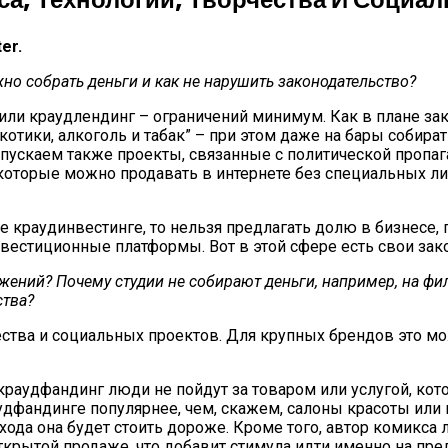
er.
но собрать деньги и как не нарушить законодательство?
ли краудлендинг – ограничений минимум. Как в плане зако
отики, алкоголь и табак” – при этом даже на бары собира
апускаем также проекты, связанные с политической пропаг
 которые можно продавать в интернете без специальных л
е краудинвестинге, то нельзя предлагать долю в бизнесе, 
инвестиционные платформы. Вот в этой сфере есть свои за
ложений? Почему студии не собирают деньги, например, на 
ства?
чества и социальных проектов. Для крупных брендов это м
краудфандинг люди не пойдут за товаром или услугой, ко
удфандинге популярнее, чем, скажем, салоны красоты или 
выхода она будет стоить дороже. Кроме того, автор комикс
открытой продаже. что добавит стимула идти именно на пр