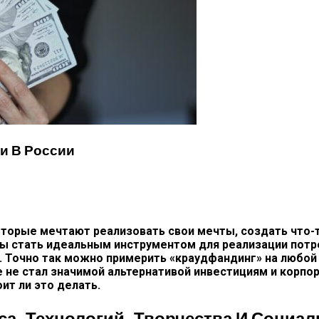
и В России
орые мечтают реализовать свои мечты, создать что-то
бы стать идеальным инструментом для реализации потр
 Точно так можно примерить «краудфандинг» на любой п
е не стал значимой альтернативой инвестициям и корп
оит ли это делать.
са, Технологий, Творчества И Социа