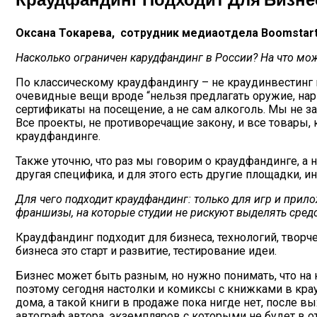
Оксана Токарева, сотрудник медиаотдела Boomstart
Насколько ограничен карудфандинг в России? На что мож
По классическому краудфандингу – не краудинвестинг и
очевидные вещи вроде “нельзя предлагать оружие, нарк
сертификаты на посещение, а не сам алкоголь. Мы не з
Все проекты, не противоречащие закону, и все товары,
краудфандинге.
Также уточню, что раз мы говорим о краудфандинге, а н
другая специфика, и для этого есть другие площадки, 
Для чего подходит краудфандинг: только для игр и при
франшизы, на которые студии не рискуют выделять сред
Краудфандинг подходит для бизнеса, технологий, твор
бизнеса это старт и развитие, тестирование идеи.
Бизнес может быть разным, но нужно понимать, что на 
поэтому сегодня настолки и комиксы с книжками в кра
дома, а такой книги в продаже пока нигде нет, после 
автограф автора, экземпляров с которыми не будет в 