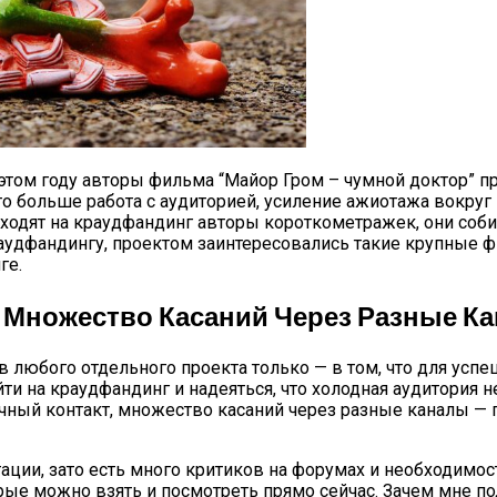
этом году авторы фильма “Майор Гром – чумной доктор” 
то больше работа с аудиторией, усиление ажиотажа вокру
одят на краудфандинг авторы короткометражек, они соби
аудфандингу, проектом заинтересовались такие крупные фи
ге.
, Множество Касаний Через Разные К
 любого отдельного проекта только — в том, что для усп
ти на краудфандинг и надеяться, что холодная аудитория 
личный контакт, множество касаний через разные каналы — 
утации, зато есть много критиков на форумах и необходим
орые можно взять и посмотреть прямо сейчас. Зачем мне п