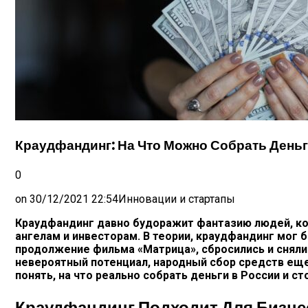
Краудфандинг: На Что Можно Собрать Деньг
0
on
30/12/2021 22:54
Инновации и стартапы
Краудфандинг давно будоражит фантазию людей, кот
ангелам и инвесторам. В теории, краудфандинг мог 
продолжение фильма «Матрица», сбросились и сняли.
невероятный потенциал, народный сбор средств ещ
понять, на что реально собрать деньги в России и ст
Краудфандинг Подходит Для Бизне