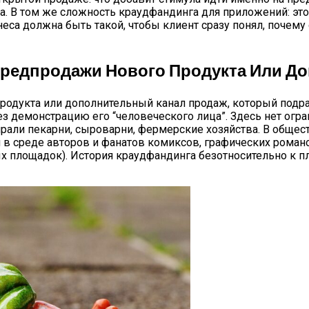
. В том же сложность краудфандинга для приложений: это
са должна быть такой, чтобы клиент сразу понял, почему о
Предпродажи Нового Продукта Или Д
продукта или дополнительный канал продаж, который подр
з демонстрацию его “человеческого лица”. Здесь нет огран
ирали пекарни, сыроварни, фермерские хозяйства. В общес
 в среде авторов и фанатов комиксов, графических романов
х площадок). История краудфандинга безотносительно к п