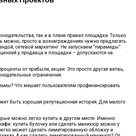
нодательства, так и в плане правил площадки. Только
ть можно, просто в вознаграждениях нужно предлагать
андой, сетевой маркетинг. Не запускаем “пирамиды”.
ицензий у продавца и площадки – допускаются на
проценты от прибыли, акции. Это просто другая ветвь,
конодательные ограничения.
фильмы? Что мешает пользователям профинансировать
ожет быть хорошая репутационная история. Для малого
торые можно легко купить в другом месте. Именно
кафе: купить булочку или сделать маникюр можно у
а легко может сделать лимитированную обложку и
едзаказ. А как сделать лимитированный маникюр? От