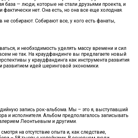
ая база — люди, которые не стали друзьями проекта, и
и фактически нет. Она есть, но она все еще холодная.
в не собирают. Собирают все, у кого есть фанаты,
ваться, и необходимость уделять массу времени и сил
совсем не так. На краудфандинге вы предлагаете новый
ерспективы у краудфандинга как инструмента развития
” и развитием идей шеринговой экономики.
дийную запись рок-альбома. Мы – это я, выступавший
ора и исполнителя. Альбом предполагалось записывать
Валерием Леонтьевым и другими.
смотря на отсутствие опыта и, как следствие,
ора – 58 тысяч с копейками. В основном люди