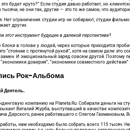
это будет круто?” Если студия давно работает, но клиентск
тысячи, не они так, другие — это то же самое, что аудитори
. Нет ограничения: студии игр не собирают, студии фильмо
яжает других.
ли этот инструмент будущее в далекой перспективе?
блоки в голове у людей, через которые приходится проби
то “стояние с протянутой рукой”, хотя на самом деле это 
 взамен. И эмоциональный заряд совсем другой. Поэтому п
я “экономики доверия”, “экономики совместного действия
апись Рок-Альбома
й Деятель.
инговую компанию на Planeta.Ru. Собирали деньги на сту
музыкант Виталий Журба, выступавший в качестве композит
вича Дерского, ранее работавшего с Олегом Газмановым, 
работы, нам необходимо было собрать всего 115 тысяч. Не 
раемую сумму, т.е. чуть больше половины заявленного сб