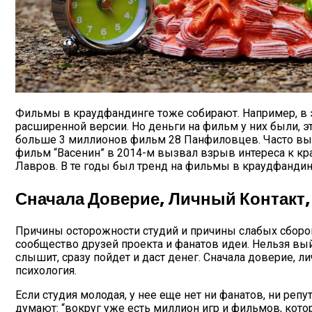
Фильмы в краудфандинге тоже собирают. Например, в 
расширенной версии. Но деньги на фильм у них были, э
больше 3 миллионов фильм 28 Панфиловцев. Часто вых
фильм “Васенин” в 2014-м вызвал взрыв интереса к кр
Лавров. В те годы был тренд на фильмы в краудфандин
Сначала Доверие, Личный Контакт
Причины осторожности студий и причины слабых сборов
сообщество друзей проекта и фанатов идеи. Нельзя вый
слышит, сразу пойдет и даст денег. Сначала доверие, 
психология.
Если студия молодая, у нее еще нет ни фанатов, ни реп
думают: “вокруг уже есть миллион игр и фильмов, кот