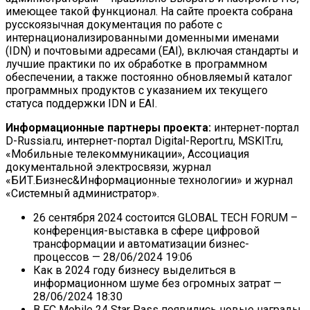
имеющее такой функционал. На сайте проекта собрана
русскоязычная документация по работе с
интернационализированными доменными именами
(IDN) и почтовыми адресами (EAI), включая стандарты и
лучшие практики по их обработке в программном
обеспечении, а также постоянно обновляемый каталог
программных продуктов с указанием их текущего
статуса поддержки IDN и EAI.
Информационные партнеры проекта:
интернет-портал
D-Russia.ru, интернет-портал Digital-Report.ru, MSKIT.ru,
«Мобильные телекоммуникации», Ассоциация
документальной электросвязи, журнал
«БИТ.Бизнес&Информационные технологии» и журнал
«Системный администратор».
26 сентября 2024 состоится GLOBAL TECH FORUM –
конференция-выставка в сфере цифровой
трансформации и автоматизации бизнес-
процессов
— 28/06/2024 19:06
Как в 2024 году бизнесу выделиться в
информационном шуме без огромных затрат
—
28/06/2024 18:30
В FC Mobile 24 Star Pass появились новые награды,