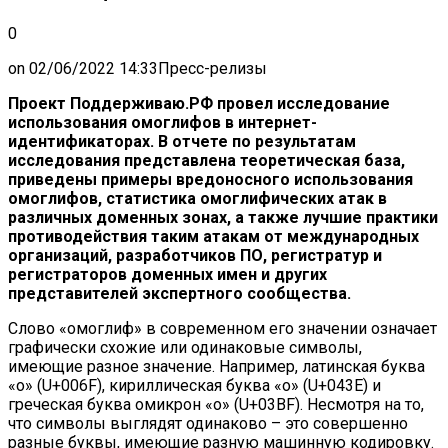
0
on
02/06/2022 14:33
Пресс-релизы
Проект Поддерживаю.РФ провел исследование
использования омоглифов в интернет-
идентификаторах. В отчете по результатам
исследования представлена теоретическая база,
приведены примеры вредоносного использования
омоглифов, статистика омоглифических атак в
различных доменных зонах, а также лучшие практики
противодействия таким атакам от международных
организаций, разработчиков ПО, регистратур и
регистраторов доменных имен и других
представителей экспертного сообщества.
Слово «омоглиф» в современном его значении означает
графически схожие или одинаковые символы,
имеющие разное значение. Например, латинская буква
«о» (U+006F), кириллическая буква «о» (U+043E) и
греческая буква омикрон «о» (U+03BF). Несмотря на то,
что символы выглядят одинаково – это совершенно
разные буквы, имеющие разную машинную кодировку.