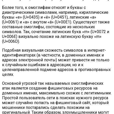
Более того, к омоглифам относят и буквы с
диактрическими символами, например, кириллические
буквы «е» (U+0435) и «ё» (U+0451), латинские «a»
(U+0061) и «a» с акутом «á» (U+00E1). Существуют также
составные омоглифы, состоящие из нескольких
символов. Так, сочетание латинских букв «rn» (U+0072 и
U+006E) визуально похоже на латинскую букву «m»
(U+006D).
Подобная визуальная схожесть символов в интернет-
идентификаторах (в частности, в доменных именах и
адресах электронной почты) может привести не только
к случайным ошибкам в адресации, но и к
целенаправленной подмене адресов в противоправных
целях.
Основной угрозой так называемых омоглифических
атак является создание фишинговых ресурсов на
доменных именах, максимально схожих с легитимными.
Простой пользователь сети в поисках нужного ресурса
может случайно попасть на фишинговый сайт, который
мошенники постарались сделать похожим на
оригинальный. Таким образом, злоумышленники могут