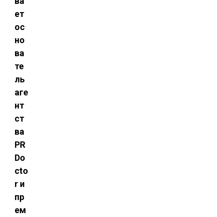
ва
ет
ос
но
ва
те
ль
аге
нт
ст
ва
PR
Do
cto
r и
пр
ем