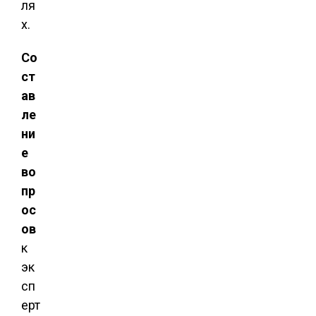
ля
х.
Со
ст
ав
ле
ни
е
во
пр
ос
ов
к
эк
сп
ерт