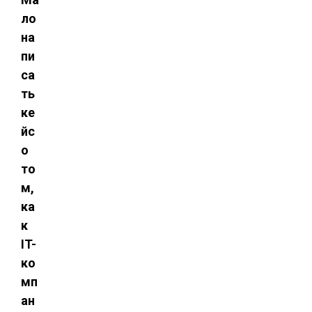
ло
на
пи
са
ть
ке
йс
о
то
м,
ка
к
IT-
ко
мп
ан