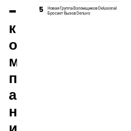
-
Новая Группа Взломщиков Delusional
Бросает Вызов Denuvo
к
о
м
п
а
н
и