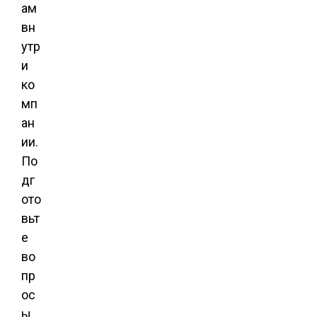
ам
вн
утр
и
ко
мп
ан
ии.
По
дг
ото
вьт
е
во
пр
ос
ы