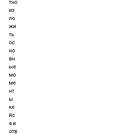
тно
из
ло
жи
ть
ос
но
вн
ые
мо
ме
нт
ы
ке
йс
а и
отв