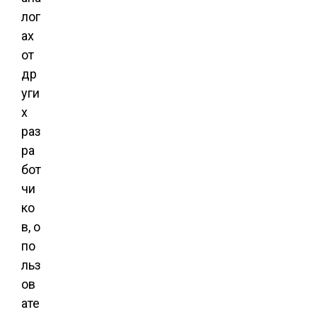
лог
ах
от
др
уги
х
раз
ра
бот
чи
ко
в, о
по
льз
ов
ате