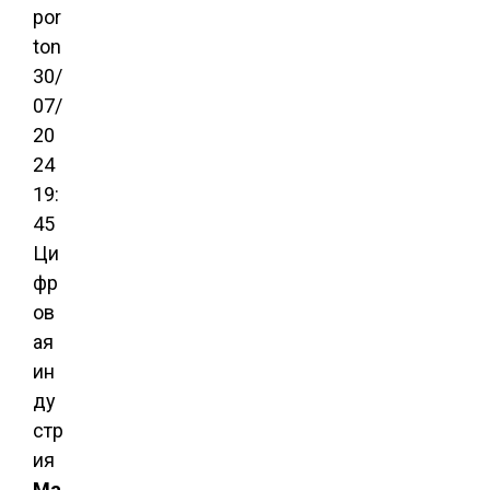
por
t
on
30/
07/
20
24
19:
45
Ци
фр
ов
ая
ин
ду
стр
ия
Ма