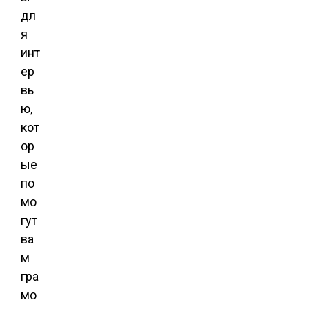
дл
я
инт
ер
вь
ю,
кот
ор
ые
по
мо
гут
ва
м
гра
мо