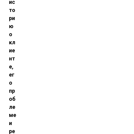
ис
то
ри
ю
о
кл
ие
нт
е,
ег
о
пр
об
ле
ме
и
ре