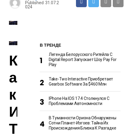
Published
31.07.2
024
В ТРЕНДЕ
К
Легенда Белорусского Ритейла C
Digital Report Запускает Шоу Pay For
Play
а
Take-Two Interactive Приобретает
Gearbox Software За $460 Млн
к
IPhone На IOS 17.4 Столкнулся С
Проблемами Автономности
И
В Туманности Ориона Обнаружены
Т
Сотни Планет-Изгоев: Тайна Их
Происхождения Близка К Разгадке