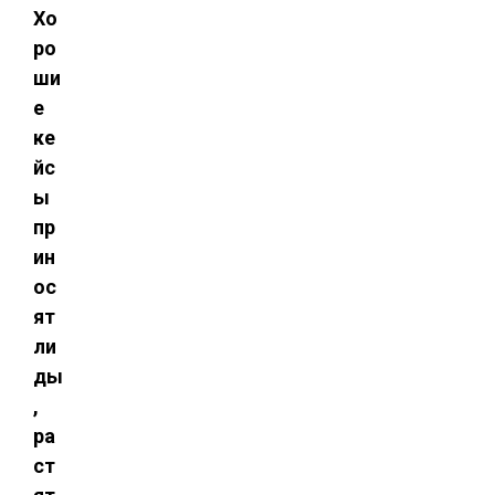
Хо
ро
ши
е
ке
йс
ы
пр
ин
ос
ят
ли
ды
,
ра
ст