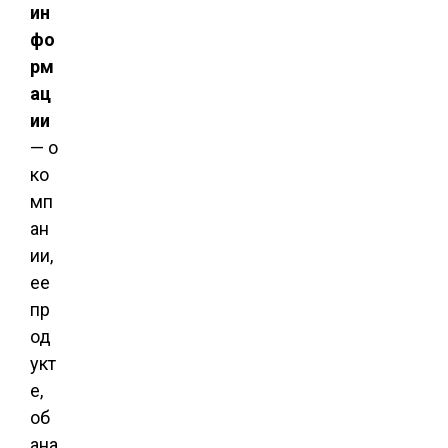
ин
фо
рм
ац
ии
— о
ко
мп
ан
ии,
ее
пр
од
укт
е,
об
ана