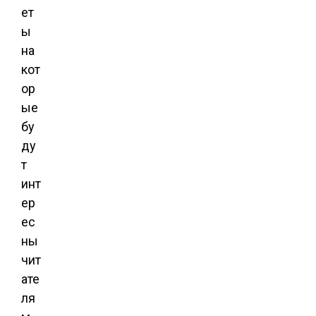
ет
ы
на
кот
ор
ые
бу
ду
т
инт
ер
ес
ны
чит
ате
ля