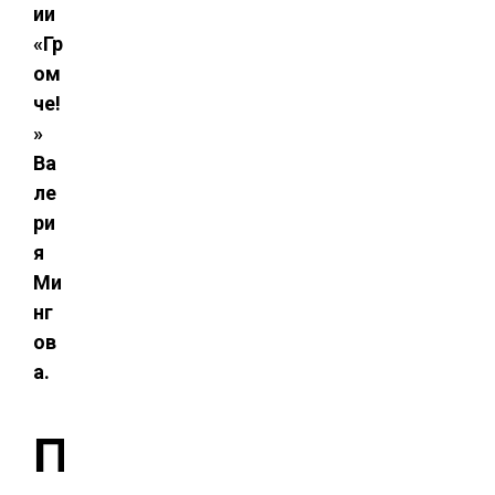
ии
«Гр
ом
че!
»
Ва
ле
ри
я
Ми
нг
ов
а.
П