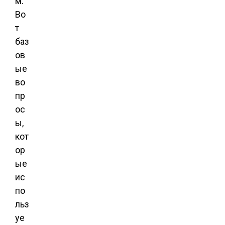
м.
Во
т
баз
ов
ые
во
пр
ос
ы,
кот
ор
ые
ис
по
льз
уе