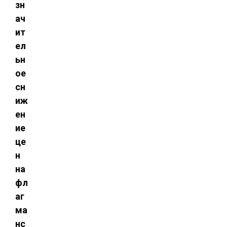
зн
ач
ит
ел
ьн
ое
сн
иж
ен
ие
це
н
на
фл
аг
ма
нс