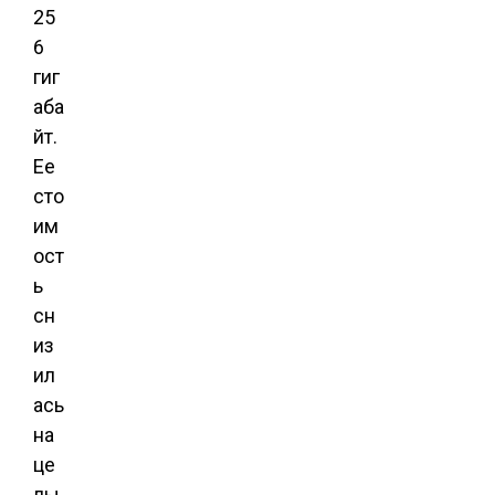
25
6
гиг
аба
йт.
Ее
сто
им
ост
ь
сн
из
ил
ась
на
це
лы