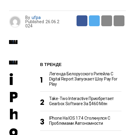
By
ufpa
Published
26.06.2
024
В ТРЕНДЕ
i
Легенда Белорусского Ритейла C
Digital Report Запускает Шоу Pay For
Play
P
Take-Two Interactive Приобретает
Gearbox Software За $460 Млн
h
IPhone На IOS 17.4 Столкнулся С
Проблемами Автономности
o