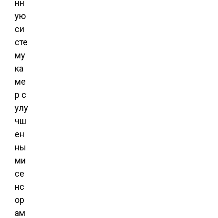
нн
ую
си
сте
му
ка
ме
р с
улу
чш
ен
ны
ми
се
нс
ор
ам