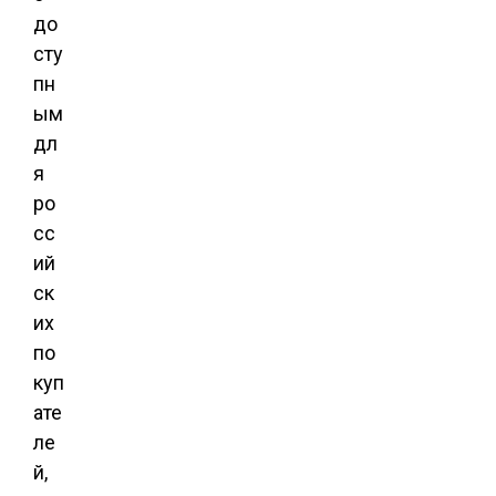
до
сту
пн
ым
дл
я
ро
сс
ий
ск
их
по
куп
ате
ле
й,