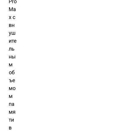
Pro
Ma
x с
вн
уш
ите
ль
ны
м
об
ъе
мо
м
па
мя
ти
в