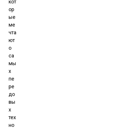
кот
ор
ые
ме
чта
ют
о
са
мы
х
пе
ре
до
вы
х
тех
но