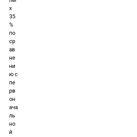
х
35
%
по
ср
ав
не
ни
ю с
пе
рв
он
ача
ль
но
й