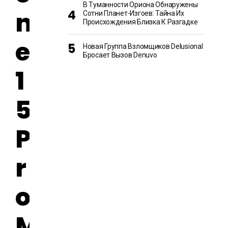
В Туманности Ориона Обнаружены
n
Сотни Планет-Изгоев: Тайна Их
Происхождения Близка К Разгадке
e
Новая Группа Взломщиков Delusional
Бросает Вызов Denuvo
1
5
P
r
o
M