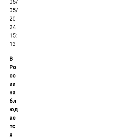
05/
05/
20
24
15:
13
В
Ро
сс
ии
на
бл
юд
ае
тс
я