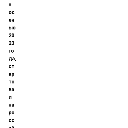
н
ос
ен
ью
20
23
го
да,
ст
ар
то
ва
л
на
ро
сс
ий