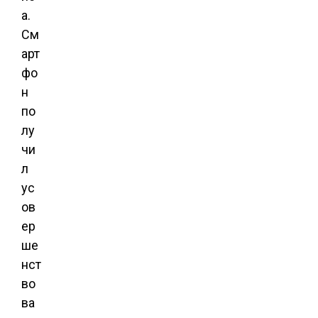
а.
См
арт
фо
н
по
лу
чи
л
ус
ов
ер
ше
нст
во
ва