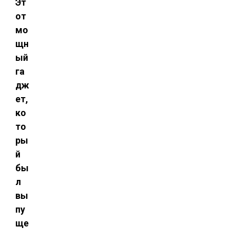
Эт
от
мо
щн
ый
га
дж
ет,
ко
то
ры
й
бы
л
вы
пу
ще