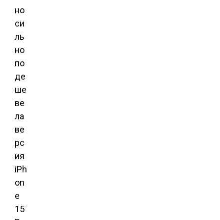
но
си
ль
но
по
де
ше
ве
ла
ве
рс
ия
iPh
on
e
15