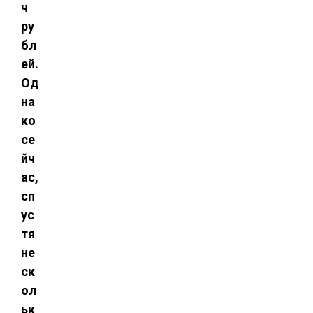
ч
ру
бл
ей.
Од
на
ко
се
йч
ас,
сп
ус
тя
не
ск
ол
ьк