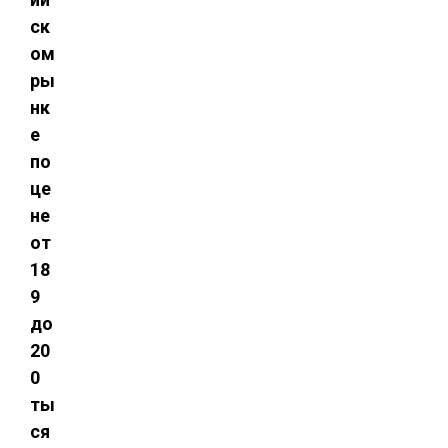
ск
ом
ры
нк
е
по
це
не
от
18
9
до
20
0
ты
ся