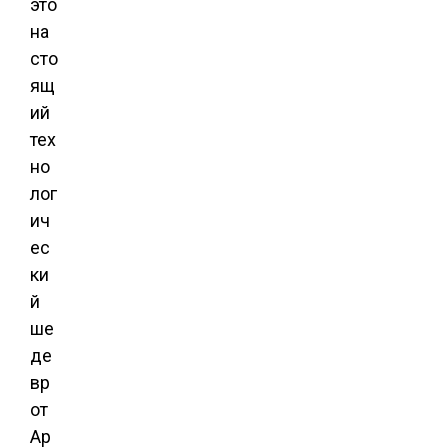
это
на
сто
ящ
ий
тех
но
лог
ич
ес
ки
й
ше
де
вр
от
Ap