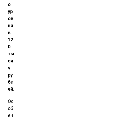
о
ур
ов
ня
в
12
0
ты
ся
ч
ру
бл
ей.
Ос
об
ен