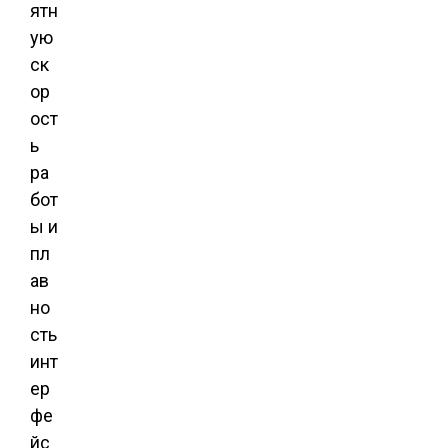
ятн
ую
ск
ор
ост
ь
ра
бот
ы и
пл
ав
но
сть
инт
ер
фе
йс