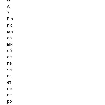
A1
7
Bio
nic,
кот
ор
ый
об
ес
пе
чи
ва
ет
не
ве
ро