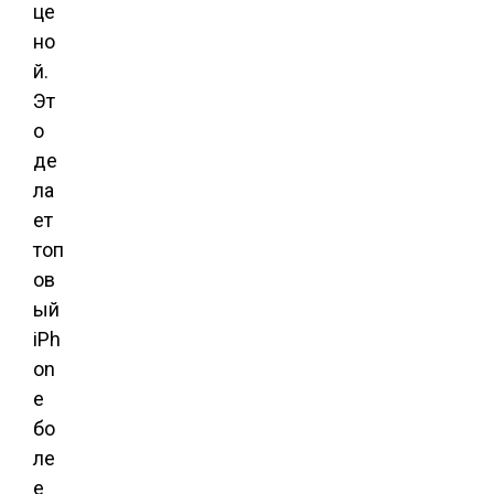
це
но
й.
Эт
о
де
ла
ет
топ
ов
ый
iPh
on
e
бо
ле
е