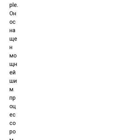
ple.
Он
ос
на
ще
н
мо
щн
ей
ши
м
пр
оц
ес
со
ро
м