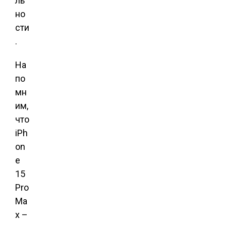
ль
но
сти
.
На
по
мн
им,
что
iPh
on
e
15
Pro
Ma
x –