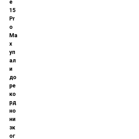
e
15
Pr
o
Ma
x
уп
ал
и
до
ре
ко
рд
но
ни
зк
ог