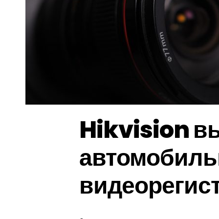
Hikvision в
автомобил
видеорегис