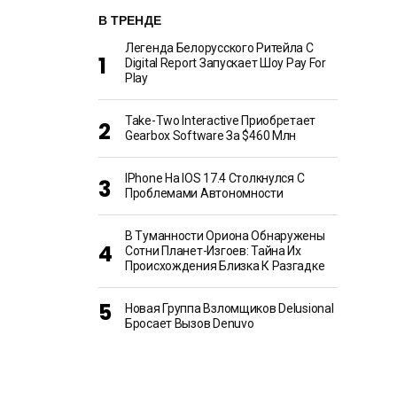
В ТРЕНДЕ
Легенда Белорусского Ритейла C
Digital Report Запускает Шоу Pay For
Play
Take-Two Interactive Приобретает
Gearbox Software За $460 Млн
IPhone На IOS 17.4 Столкнулся С
Проблемами Автономности
В Туманности Ориона Обнаружены
Сотни Планет-Изгоев: Тайна Их
Происхождения Близка К Разгадке
Новая Группа Взломщиков Delusional
Бросает Вызов Denuvo