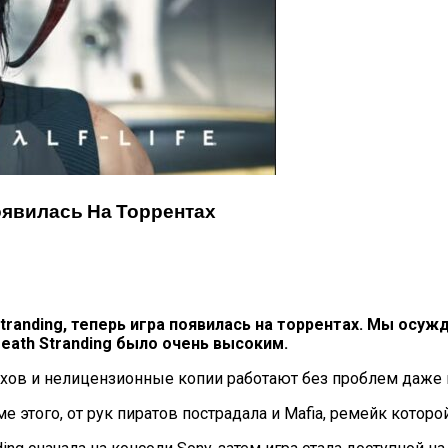
оявилась На Торрентах
 Stranding, теперь игра появилась на торрентах. Мы ос
eath Stranding было очень высоким.
ехов и нелицензионные копии работают без проблем даже 
е этого, от рук пиратов пострадала и Mafia, ремейк которо