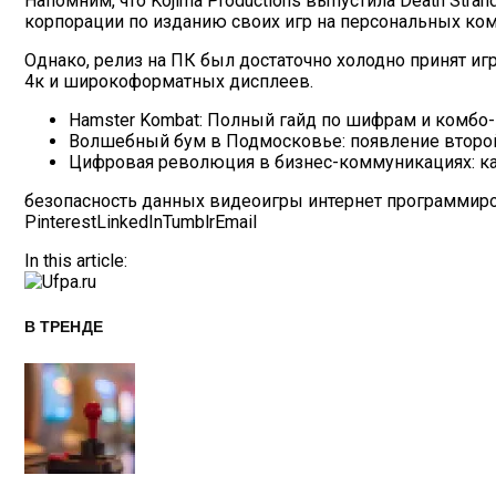
Напомним, что Kojima Productions выпустила Death Stran
корпорации по изданию своих игр на персональных ко
Однако, релиз на ПК был достаточно холодно принят и
4к и широкоформатных дисплеев.
Hamster Kombat: Полный гайд по шифрам и комбо
Волшебный бум в Подмосковье: появление второ
Цифровая революция в бизнес-коммуникациях: ка
безопасность данных видеоигры интернет программиро
Pinterest
LinkedIn
Tumblr
Email
In this article:
В ТРЕНДЕ