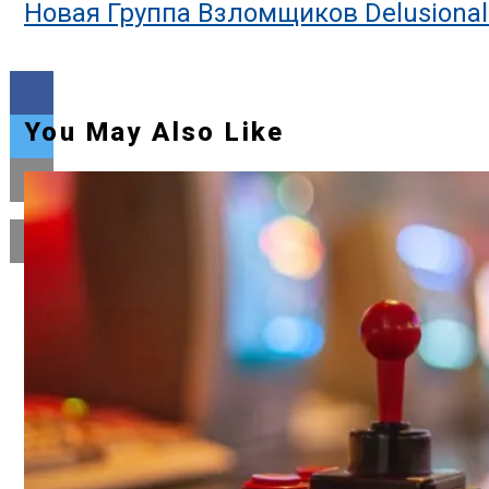
Новая Группа Взломщиков Delusiona
You May Also Like
Flipboard
Reddit
Pinterest
Whatsapp
Whatsapp