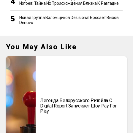
Изгоев: Тайна Их Происхождения Близка К Разгадке
Новая Группа Взломщиков Delusional Бросает Вызов
Denuvo
You May Also Like
Легенда Белорусского Ритейла C
Digital Report Запускает Шоу Pay For
Play