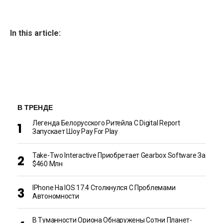
In this article:
В ТРЕНДЕ
Легенда Белорусского Ритейла C Digital Report
Запускает Шоу Pay For Play
Take-Two Interactive Приобретает Gearbox Software За
$460 Млн
IPhone На IOS 17.4 Столкнулся С Проблемами
Автономности
В Туманности Ориона Обнаружены Сотни Планет-