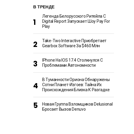
В ТРЕНДЕ
Легенда Белорусского Ритейла C
Digital Report Запускает Шоу Pay For
Play
Take-Two Interactive Приобретает
Gearbox Software За $460 Млн
IPhone На IOS 17.4 Столкнулся С
Проблемами Автономности
В Туманности Ориона Обнаружены
Сотни Планет-Изгоев: Тайна Их
Происхождения Близка К Разгадке
Новая Группа Взломщиков Delusional
Бросает Вызов Denuvo