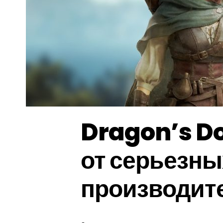
Dragon’s D
от серьезны
производит