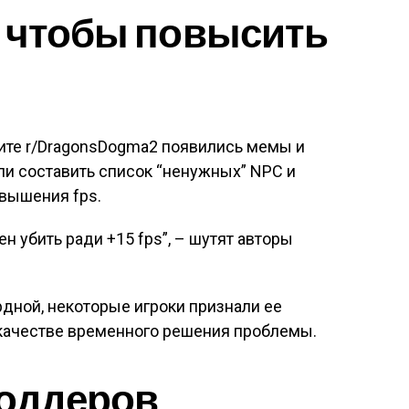
, чтобы повысить
ите r/DragonsDogma2 появились мемы и
ли составить список “ненужных” NPC и
овышения fps.
ен убить ради +15 fps”, – шутят авторы
рдной, некоторые игроки признали ее
качестве временного решения проблемы.
моддеров