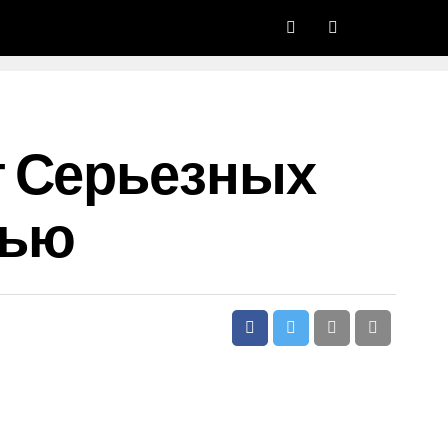
т Серьезных
тью