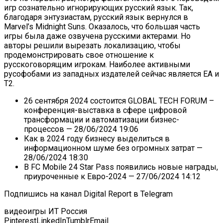
игр сознательно игнорирующих русский язык. Так,
благодаря энтузиастам, русский язык вернулся в
Marvel’s Midnight Suns. Оказалось, что большая часть
игры была даже озвучена русскими актерами. Но
авторы решили вырезать локализацию, чтобы
продемонстрировать свое отношение к
русскоговорящим игрокам. Наиболее активными
русофобами из западных издателей сейчас является
EA
и
T2
.
26 сентября 2024 состоится GLOBAL TECH FORUM –
конференция-выставка в сфере цифровой
трансформации и автоматизации бизнес-
процессов
— 28/06/2024 19:06
Как в 2024 году бизнесу выделиться в
информационном шуме без огромных затрат
—
28/06/2024 18:30
В FC Mobile 24 Star Pass появились новые награды,
приуроченные к Евро-2024
— 27/06/2024 14:12
Подпишись на канал Digital Report в Telegram
видеоигры ИТ Россия
Pinterest
LinkedIn
Tumblr
Email