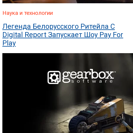
Наука и технологии
Легенда Белорусского Ритейла C
Digital Report Запускает Шоу Pay For
Play