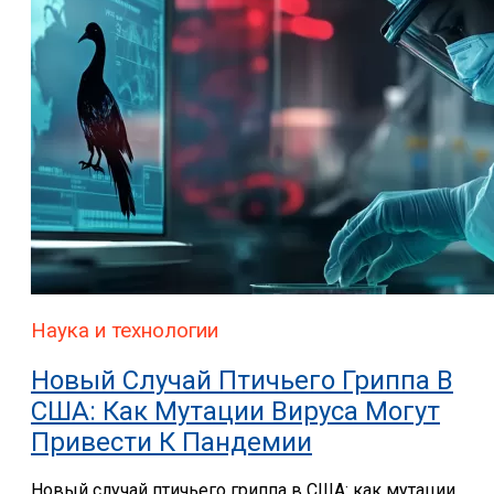
Наука и технологии
Новый Случай Птичьего Гриппа В
США: Как Мутации Вируса Могут
Привести К Пандемии
Новый случай птичьего гриппа в США: как мутации