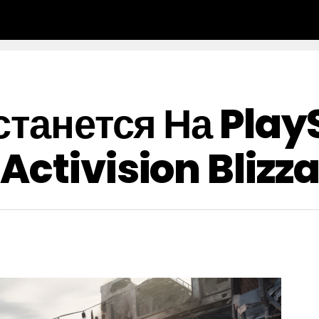
станется На Play
Activision Blizz