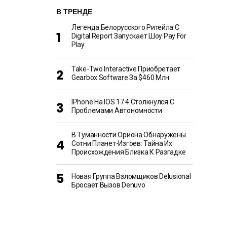
В ТРЕНДЕ
Легенда Белорусского Ритейла C
Digital Report Запускает Шоу Pay For
Play
Take-Two Interactive Приобретает
Gearbox Software За $460 Млн
IPhone На IOS 17.4 Столкнулся С
Проблемами Автономности
В Туманности Ориона Обнаружены
Сотни Планет-Изгоев: Тайна Их
Происхождения Близка К Разгадке
Новая Группа Взломщиков Delusional
Бросает Вызов Denuvo