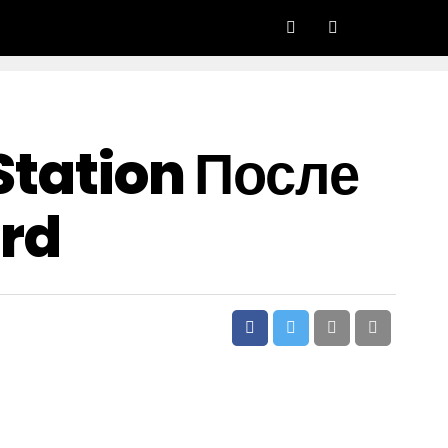
Station После
ard