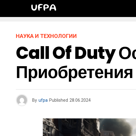
UFPA
НАУКА И ТЕХНОЛОГИИ
Call Of Duty О
Приобретения 
By
ufpa
Published
28.06.2024