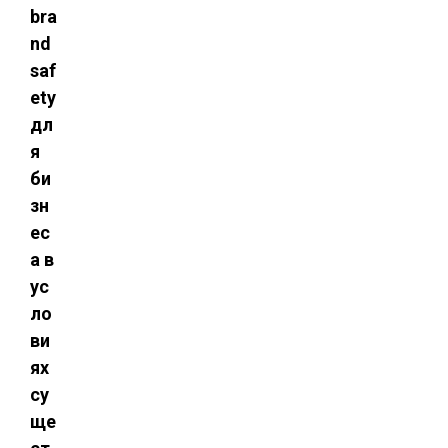
bra
nd
saf
ety
дл
я
би
зн
ес
а в
ус
ло
ви
ях
су
ще