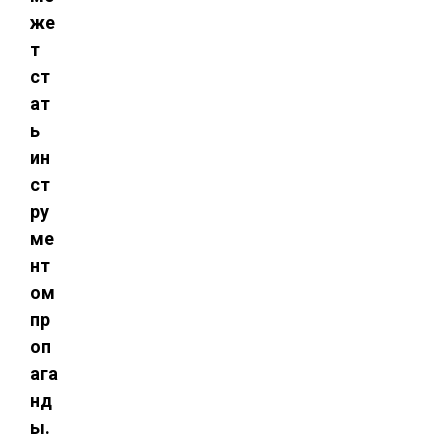
же
т
ст
ат
ь
ин
ст
ру
ме
нт
ом
пр
оп
ага
нд
ы.