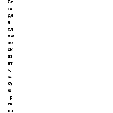
Се
го
дн
я
сл
ож
но
ск
аз
ат
ь,
ка
ку
ю
«р
ек
ла