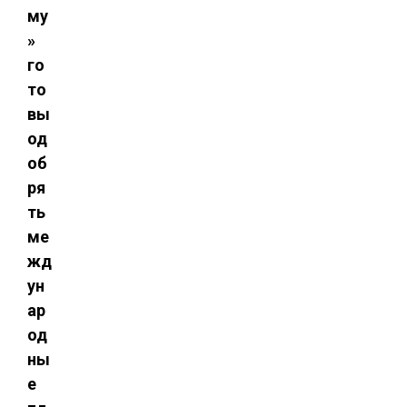
му
»
го
то
вы
од
об
ря
ть
ме
жд
ун
ар
од
ны
е