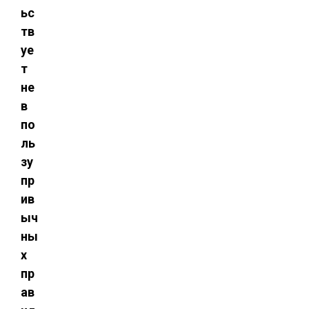
ьс
тв
уе
т
не
в
по
ль
зу
пр
ив
ыч
ны
х
пр
ав