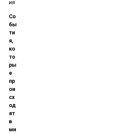
ия
Со
бы
ти
я,
ко
то
ры
е
пр
ои
сх
од
ят
в
ми