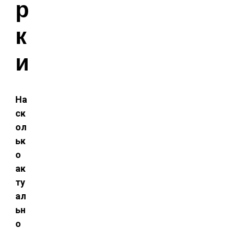
р
к
и
На
ск
ол
ьк
о
ак
ту
ал
ьн
о