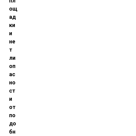
пл
ощ
ад
ки
и
не
т
ли
оп
ас
но
ст
и
от
по
до
бн