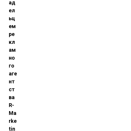
ад
ел
ьц
ем
ре
кл
ам
но
го
аге
нт
ст
ва
R-
Ma
rke
tin