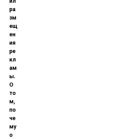
ил
ра
зм
ещ
ен
ия
ре
кл
ам
ы.
О
то
м,
по
че
му
о