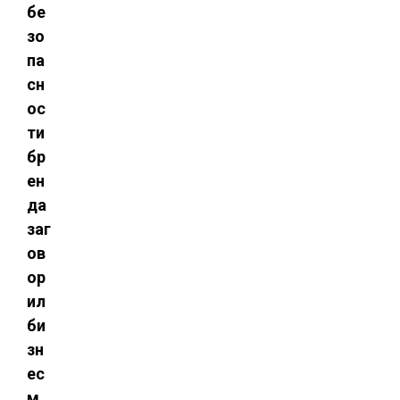
бе
зо
па
сн
ос
ти
бр
ен
да
заг
ов
ор
ил
би
зн
ес
м