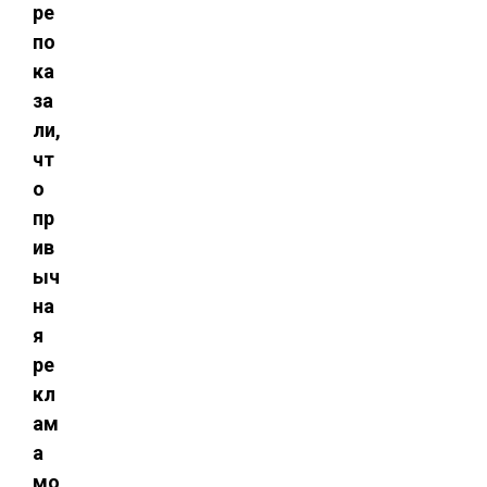
ре
по
ка
за
ли,
чт
о
пр
ив
ыч
на
я
ре
кл
ам
а
мо