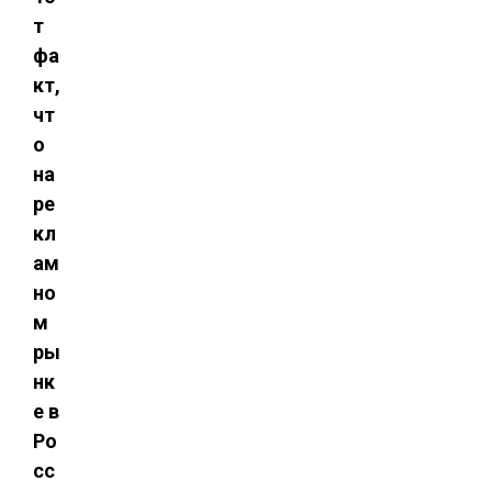
т
фа
кт,
чт
о
на
ре
кл
ам
но
м
ры
нк
е в
Ро
сс