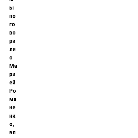
ы
по
го
во
ри
ли
с
Ма
ри
ей
Ро
ма
не
нк
о,
вл