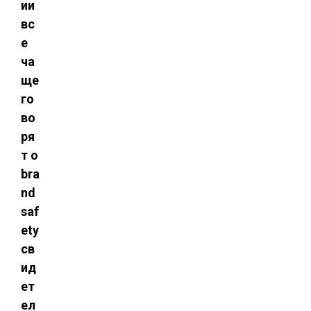
ии
вс
е
ча
ще
го
во
ря
т о
bra
nd
saf
ety
св
ид
ет
ел