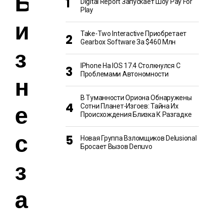
Б
Digital Report Запускает Шоу Pay For
Play
и
Take-Two Interactive Приобретает
Gearbox Software За $460 Млн
з
IPhone На IOS 17.4 Столкнулся С
Проблемами Автономности
н
В Туманности Ориона Обнаружены
е
Сотни Планет-Изгоев: Тайна Их
Происхождения Близка К Разгадке
с
Новая Группа Взломщиков Delusional
Бросает Вызов Denuvo
з
а